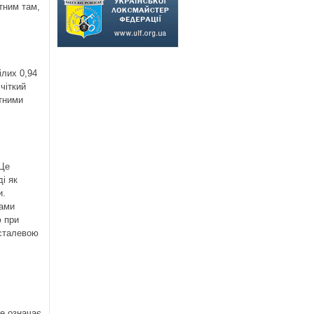
тним там,
ілих 0,94
чіткий
етними
 Це
і як
и.
тами
ю при
 сталевою
е означає