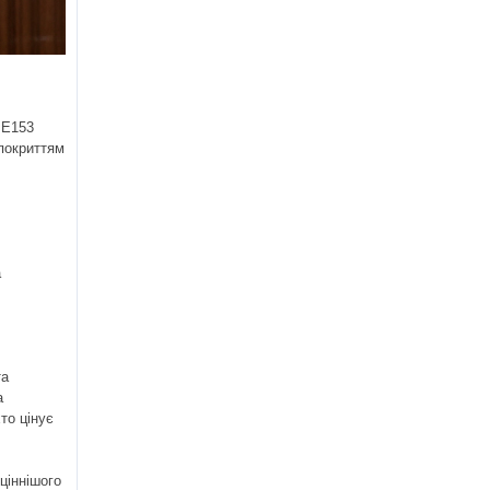
ME153
 покриттям
а
та
а
то цінує
ціннішого