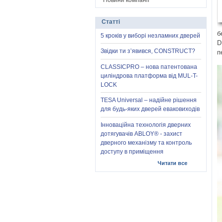
Новини компанії
Статті
б
5 кроків у виборі незламних дверей
D
Звідки ти з’явився, CONSTRUCT?
п
CLASSICPRO – нова патентована
циліндрова платформа від MUL-T-
LOCK
TESA Universal – надійне рішення
для будь-яких дверей еваковиходів
Інноваційна технологія дверних
дотягувачів ABLOY® - захист
дверного механізму та контроль
доступу в приміщення
Читати все