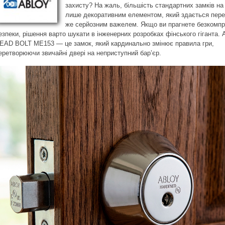
захисту? На жаль, більшість стандартних замків на
лише декоративним елементом, який здається пер
же серйозним важелем. Якщо ви прагнете безкомпр
езпеки, рішення варто шукати в інженерних розробках фінського гіганта.
EAD BOLT ME153 — це замок, який кардинально змінює правила гри,
еретворюючи звичайні двері на неприступний бар’єр.