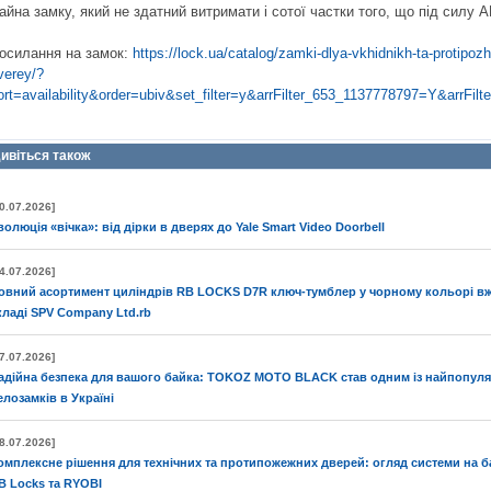
айна замку, який не здатний витримати і сотої частки того, що під силу
осилання на замок:
https://lock.ua/catalog/zamki-dlya-vkhidnikh-ta-protipoz
verey/?
ort=availability&order=ubiv&set_filter=y&arrFilter_653_1137778797=Y&arrF
ивіться також
0.07.2026]
волюція «вічка»: від дірки в дверях до Yale Smart Video Doorbell
4.07.2026]
овний асортимент циліндрів RB LOCKS D7R ключ-тумблер у чорному кольорі вж
кладі SPV Company Ltd.rb
7.07.2026]
адійна безпека для вашого байка: TOKOZ MOTO BLACK став одним із найпопул
елозамків в Україні
8.07.2026]
омплексне рішення для технічних та протипожежних дверей: огляд системи на ба
B Locks та RYOBI