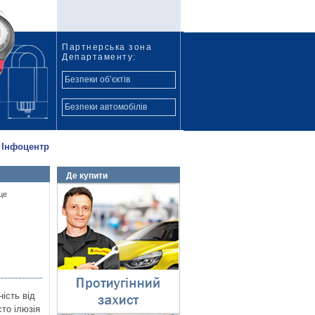
Партнерська зона
Департаменту:
Безпеки об’єктів
Безпеки автомобілів
Інфоцентр
Де купити
Протиугінний захист
це
⇓
ість від
то ілюзія