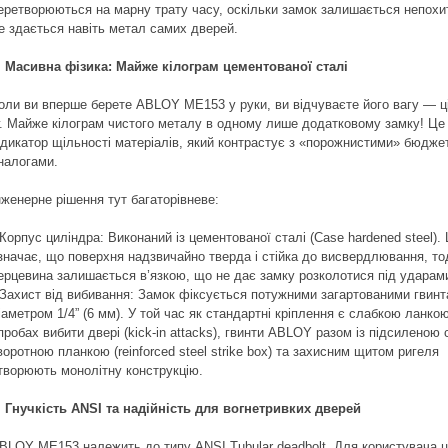
еретворюються на марну трату часу, оскільки замок залишається непохи
е здається навіть метал самих дверей.
. Масивна фізика: Майже кілограм цементованої сталі
оли ви вперше берете ABLOY ME153 у руки, ви відчуваєте його вагу — ц
г. Майже кілограм чистого металу в одному лише додатковому замку! Це 
ндикатор щільності матеріалів, який контрастує з «порожнистими» бюдж
налогами.
нженерне рішення тут багаторівневе:
 Корпус циліндра: Виконаний із цементованої сталі (Case hardened steel).
значає, що поверхня надзвичайно тверда і стійка до висвердлювання, тод
ерцевина залишається в’язкою, що не дає замку розколотися під ударам
 Захист від вибивання: Замок фіксується потужними загартованими гвин
іаметром 1/4” (6 мм). У той час як стандартні кріплення є слабкою ланко
пробах вибити двері (kick-in attacks), гвинти ABLOY разом із підсиленою
воротною планкою (reinforced steel strike box) та захисним щитом ригеля
творюють монолітну конструкцію.
. Гнучкість ANSI та надійність для вогнетривких дверей
BLOY ME153 належить до типу ANSI Tubular deadbolt. Для користувача ц