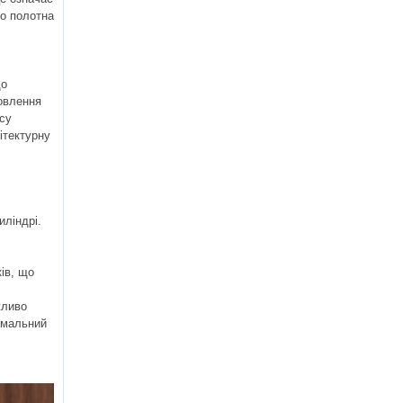
го полотна
що
новлення
асу
ітектурну
иліндрі.
ів, що
жливо
имальний