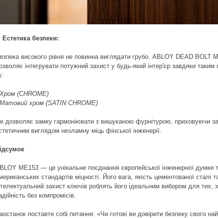
. Естетика безпеки:
езпека високого рівня не повинна виглядати грубо. ABLOY DEAD BOLT 
озволяє інтегрувати потужний захист у будь-який інтер'єр завдяки таким
к:
 Хром (CHROME)
 Матовий хром (SATIN CHROME)
е дозволяє замку гармоніювати з вишуканою фурнітурою, приховуючи з
стетичним виглядом незламну міць фінської інженерії.
ідсумок
BLOY ME153 — це унікальне поєднання європейської інженерної думки 
мериканських стандартів міцності. Його вага, якість цементованої сталі т
нтелектуальний захист ключів роблять його ідеальним вибором для тих, х
адійність без компромісів.
аостанок поставте собі питання: «Чи готові ви довірити безпеку свого най