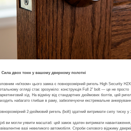
. Сила двох тонн у вашому дверному полотні
оловним «м'язом» цього замка є повнорозмірний ригель High Security H2X
етальному огляді стає зрозуміло: конструкція Full 2” bolt — це не просто
аркетинговий хід. На відміну від стандартних дюймових болтів, цей риге
аходить набагато глибше в раму, забезпечуючи екстремальне анкеруванн
овнорозмірний 2-дюймовий ригель (bolt) здатний витримати силу тиску у 
об ви могли уявити масштаб: цей замок здатен витримати навантаження
квівалентне вазі невеликого автомобіля. Спроби силового віджиму двере