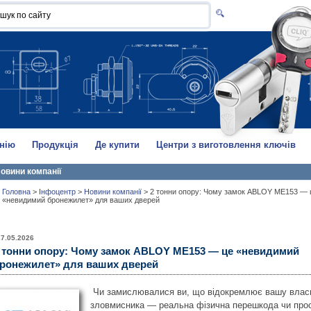
нію
Продукція
Де купити
Центри з виготовлення ключів
овини компанії
Головна
>
Інфоцентр
>
Новини компанії
>
2 тонни опору: Чому замок ABLOY ME153 — 
«невидимий бронежилет» для ваших дверей
27.05.2026
 тонни опору: Чому замок ABLOY ME153 — це «невидимий
ронежилет» для ваших дверей
Чи замислювалися ви, що відокремлює вашу власн
зловмисника — реальна фізична перешкода чи прос