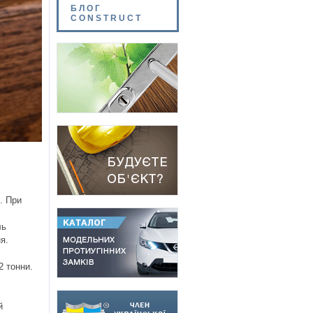
БЛОГ
CONSTRUCT
. При
ль
я.
2 тонни.
,
й