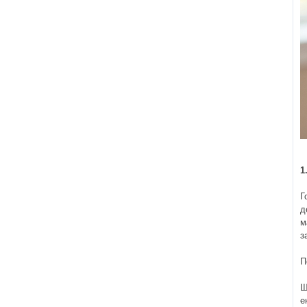
1
Г
д
м
з
П
Щ
е