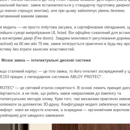
деальний баланс: замок встановлюється у стандартну підготовку дверно
що значно спрощує монтаж), але при цьому забезпечує рівень безпеки,
ритаманний важким замкам.
я модель — не просто побутова засувка, а сертифіковане обладнання, 
ройшло суворі випробування UL listed. Він офіційно схвалений для вста
а вогнетривкі двері (Fire doors). Завдяки можливості регулювання дорнм
backset) на 60 мм або 70 мм, замок інтегрується практично в будь-яку арх
истему без втрати захисних властивостей.
. Мозок замка — інтелектуальні дискові системи
кщо сталевий корпус — це тіло замка, то його інтелект зосереджений у ц
E153 працює з легендарною системою ABLOY PROTEC² .
ROTEC² — це світовий еталон секретності. В основі лежить принцип диск
бертаються, а не пінів, що робить замок невразливим до бампінгу та
нтелектуальних методів злому. Крім того, такі механізми практично немо
копіювати за допомогою 3D-друку. Конфігурація моделі забезпечує макс
омфорт: зовні ви керуєте ключем, а зсередини — ергономічним воротком
тумблером) для швидкого замикання.