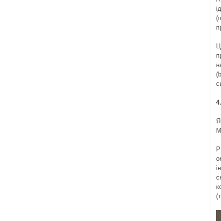
і
(
п
Ц
п
н
(
с
4
Я
M
P
о
і
с
к
(