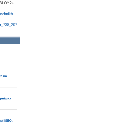
 ABLOY?»
hezhnikh-
ilter_738_2075971331=Y&arrFilter_746_2446816082=Y
е на
ярніших
зі ISEO,