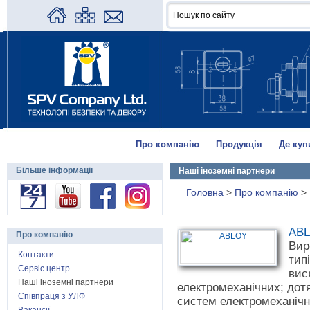
Про компанію
Продукція
Де куп
Більше інформації
Наші іноземні партнери
Головна
>
Про компанію
>
AB
Про компанію
Вир
Контакти
тип
Сервіс центр
вис
Наші іноземні партнери
електромеханічних; дот
Співпраця з УЛФ
систем електромеханіч