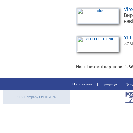
Viro
Вир
нав
YLI
Зам
Наші іноземні партнери: 1-36 
Про компанію
|
Продукція
|
Де к
SPV Company Ltd. © 2026