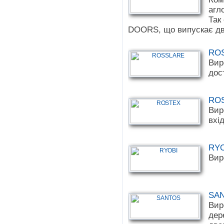
агл
Так
DOORS, що випускає дв
RO
Вир
дос
RO
Вир
вхі
RY
Вир
SA
Вир
дер