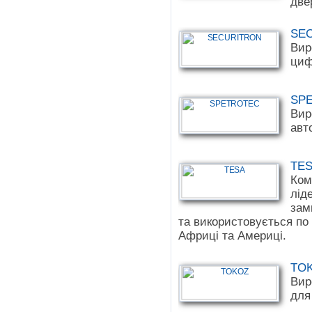
две
SE
Вир
циф
SP
Вир
авт
TE
Ком
лід
зам
та використовується по в
Африці та Америці.
TO
Вир
для