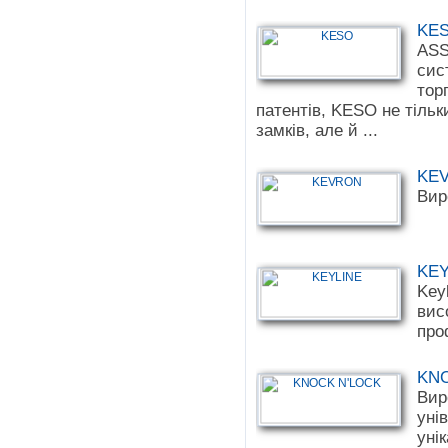
KE
ASS
сис
тор
патентів, KESO не тільк
замків, але й ...
KE
Вир
KEY
Key
вис
про
KNO
Вир
уні
уні