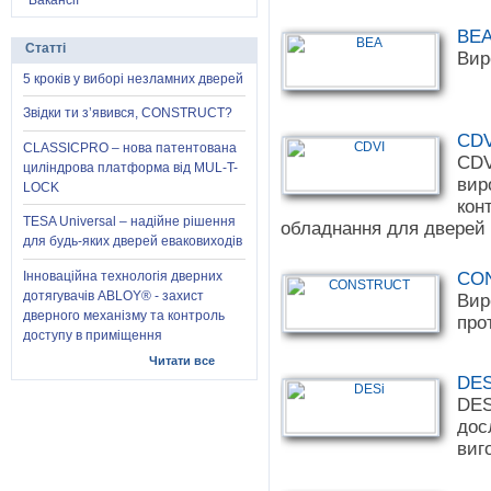
Вакансії
BE
Статті
Вир
5 кроків у виборі незламних дверей
Звідки ти з’явився, CONSTRUCT?
CDV
CLASSICPRO – нова патентована
CDV
циліндрова платформа від MUL-T-
вир
LOCK
кон
TESA Universal – надійне рішення
обладнання для дверей 
для будь-яких дверей еваковиходів
Інноваційна технологія дверних
CO
дотягувачів ABLOY® - захист
Вир
дверного механізму та контроль
про
доступу в приміщення
Читати все
DES
DES
дос
виг