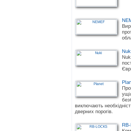
NE
Вир
про
обл
Nuk
Nuk
пос
Євр
Pla
Про
ущі
без
виключають необхідніст
дверних порогів.
RB
Ком