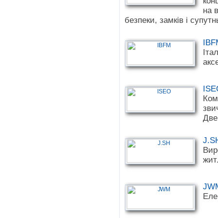
кон
на 
безпеки, замків і супут
IBF
Іта
аксе
ISE
Ком
зви
Две
J.S
Вир
жит
JW
Еле