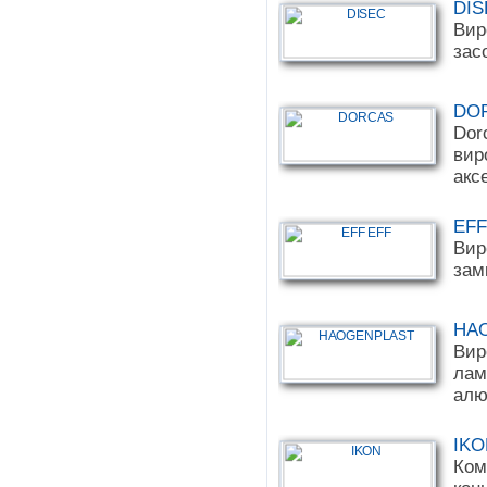
DIS
Вир
зас
DO
Dor
вир
акс
EFF
Вир
замк
HA
Вир
лам
алю
IKO
Ком