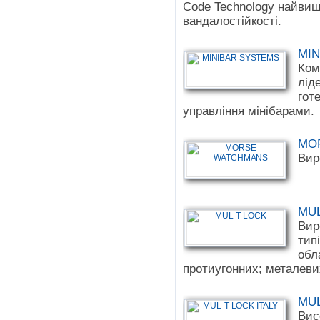
Code Technology найвищ
вандалостійкості.
MIN
Ком
лід
гот
управління мінібарами.
MO
Вир
MUL
Вир
тип
обл
протиугонних; металеви
MUL
Вис