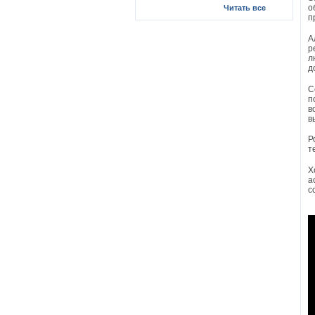
о
Читать все
п
А
р
л
д
С
п
в
в
Р
т
Х
а
с