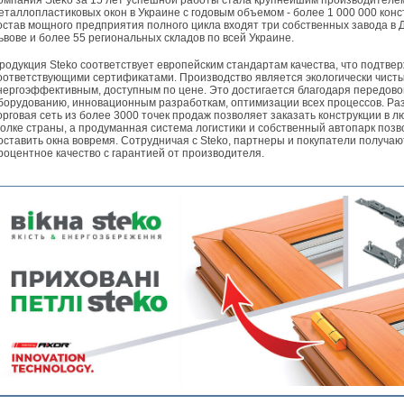
омпания Steko за 15 лет успешной работы стала крупнейшим производителе
еталлопластиковых окон в Украине с годовым объемом - более 1 000 000 конс
остав мощного предприятия полного цикла входят три собственных завода в 
ьвове и более 55 региональных складов по всей Украине.
родукция Steko соответствует европейским стандартам качества, что подтве
оответствующими сертификатами. Производство является экологически чист
нергоэффективным, доступным по цене. Это достигается благодаря передов
борудованию, инновационным разработкам, оптимизации всех процессов. Ра
орговая сеть из более 3000 точек продаж позволяет заказать конструкции в 
голке страны, а продуманная система логистики и собственный автопарк поз
оставить окна вовремя. Сотрудничая с Steko, партнеры и покупатели получаю
роцентное качество с гарантией от производителя.