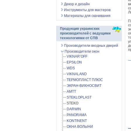
К
Декор и дизайн
м
с
Инструменты для мастеров
Л
Материалы для скачивания
П
с
Продукция украинских
э
о
производителей с ведущими
т
технологиями от СПВ
у
д
Производители входных дверей
п
Производители окон
VIKNAR’OFF
EPSILON
WDS
VIKNALAND
ТЕРМОПЛАСТ ПЛЮС
ЭКРАН-ВИКНОСВИТ
АМТТ
STEKLOPLAST
STEKO
DARWIN
PANORAMA
KONTINENT
ОКНА ВОЛЫНИ