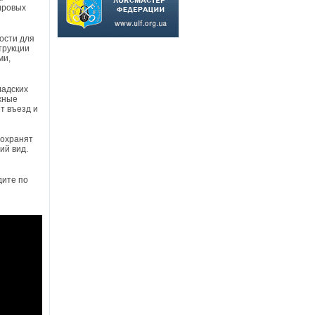
ировых
ости для
трукции
ми,
ладских
жные
т въезд и
сохранят
ий вид.
дите по