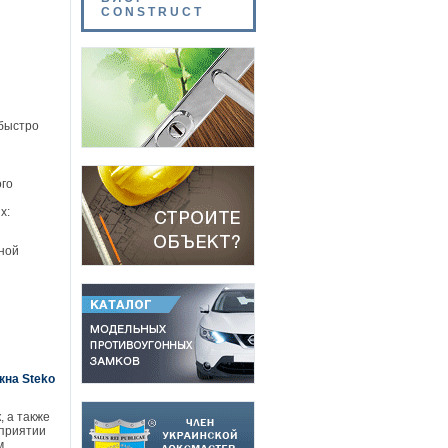
CONSTRUCT
 быстро
ого
х:
вной
кна Steko
, а также
дприятии
м