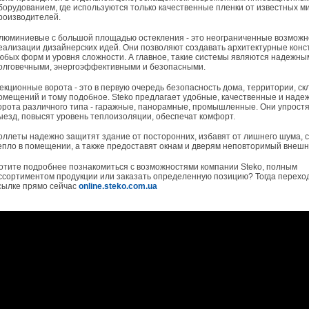
борудованием, где используются только качественные пленки от известных м
роизводителей.
люминиевые с большой площадью остекления - это неограниченные возможн
еализации дизайнерских идей. Они позволяют создавать архитектурные конс
юбых форм и уровня сложности. А главное, такие системы являются надежны
олговечными, энергоэффективными и безопасными.
екционные ворота - это в первую очередь безопасность дома, территории, ск
омещений и тому подобное. Steko предлагает удобные, качественные и наде
орота различного типа - гаражные, панорамные, промышленные. Они упростя
ыезд, повысят уровень теплоизоляции, обеспечат комфорт.
оллеты надежно защитят здание от посторонних, избавят от лишнего шума, 
епло в помещении, а также предоставят окнам и дверям неповторимый внешн
отите подробнее познакомиться с возможностями компании Steko, полным
ссортиментом продукции или заказать определенную позицию? Тогда перехо
сылке прямо сейчас
online.steko.com.ua