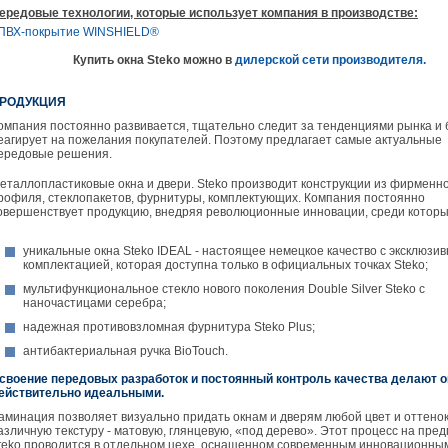
ередовые технологии, которые использует компания в производстве:
ПВХ-покрытие WINSHIELD®
Купить окна Steko можно в
дилерской сети производителя.
РОДУКЦИЯ
омпания постоянно развивается, тщательно следит за тенденциями рынка и
еагирует на пожелания покупателей. Поэтому предлагает самые актуальные
ередовые решения.
еталлопластиковые окна и двери. Steko производит конструкции из фирменн
рофиля, стеклопакетов, фурнитуры, комплектующих. Компания постоянно
овершенствует продукцию, внедряя революционные инновации, среди которы
уникальные окна Steko IDEAL - настоящее немецкое качество с эксклюзи
комплектацией, которая доступна только в официальных точках Steko;
мультифункциональное стекло нового поколения Double Silver Steko с
наночастицами серебра;
надежная противовзломная фурнитура Steko Plus;
антибактериальная ручка BioTouch.
своение передовых разработок и постоянный контроль качества делают о
ействительно идеальными.
аминация позволяет визуально придать окнам и дверям любой цвет и оттенок
азличную текстуру - матовую, глянцевую, «под дерево». Этот процесс на пре
teko проводится в отдельном цехе, оснащенном современным инновационны