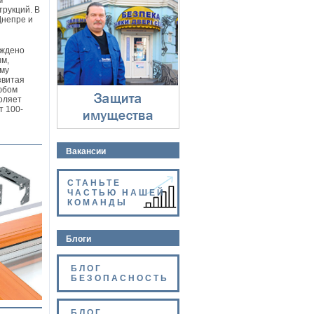
м
Защита имущества
трукций. В
⇓
Днепре и
рждено
ым,
ому
звитая
любом
воляет
т 100-
Вакансии
СТАНЬТЕ
ЧАСТЬЮ НАШЕЙ
КОМАНДЫ
Блоги
БЛОГ
БЕЗОПАСНОСТЬ
БЛОГ