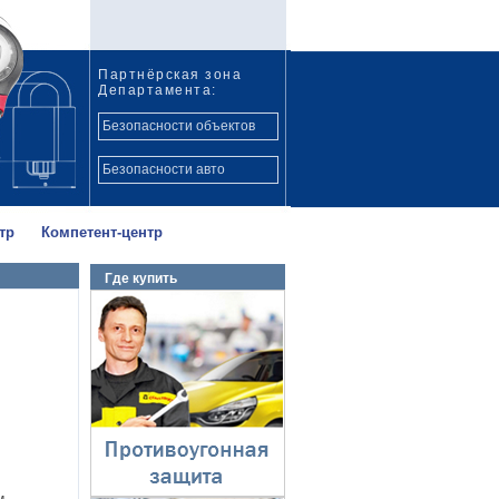
Партнёрская зона
Департамента:
Безопасности объектов
Безопасности авто
тр
Компетент-центр
Где купить
Противоугонная
защита
⇓