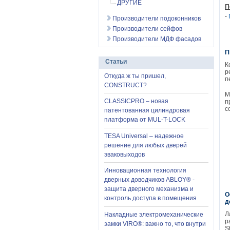
ДРУГИЕ
П
-
Производители подоконников
Производители сейфов
Производители МДФ фасадов
П
Статьи
К
р
Откуда ж ты пришел,
п
CONSTRUCT?
М
CLASSICPRO – новая
п
с
патентованная цилиндровая
платформа от MUL-T-LOCK
TESA Universal – надежное
решение для любых дверей
эваковыходов
Инновационная технология
дверных доводчиков ABLOY® -
защита дверного механизма и
О
контроль доступа в помещения
д
Л
Накладные электромеханические
р
замки VIRO®: важно то, что внутри
S