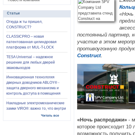
Ежего
Новости компании
Кольц
«Ночь
Статьи
предл
Откуда ж ты пришел,
аксес
CONSTRUCT?
постоянный партнер, к
CLASSICPRO – новая
участие в этом меропр
патентованная цилиндровая
платформа от MUL-T-LOCK
противоугонную продук
Construct
.
TESA Universal – надежное
решение для любых дверей
эваковыходов
Инновационная технология
дверных доводчиков ABLOY® -
защита дверного механизма и
контроль доступа в помещения
Накладные электромеханические
замки VIRO®: важно то, что внутри
Читать все
«Ночь распродажи»
- м
которое происходит 10 
возможность получить 