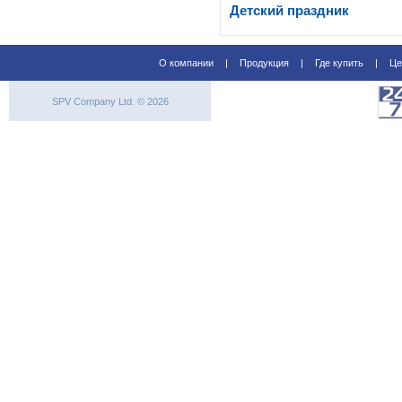
Детский праздник
О компании
|
Продукция
|
Где купить
|
Це
SPV Company Ltd. © 2026