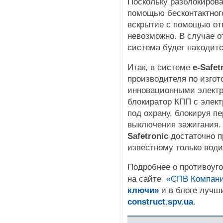
Поскольку разблокиров
помощью бесконтактного
вскрытие с помощью от
невозможно. В случае о
система будет находитс
Итак, в системе
e-Safet
производителя по изгот
инновационными элект
блокиратор КПП с элек
под охрану, блокируя п
выключения зажигания.
Safetronic
достаточно п
известному только вод
Подробнее о противоуг
на сайте
«СПВ Компани
ключи»
и в блоге лучш
construct.spv.ua
.