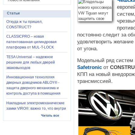
Чешск
Новости компании
европе
систем
Статьи
чрезвы
Откуда ж ты пришел,
против
CONSTRUCT?
постоянно следит за о
CLASSICPRO – новая
удовлетворить желание 
патентованная цилиндровая
платформа от MUL-T-LOCK
от угона.
TESA Universal – надежное
Модельный ряд систем 
решение для любых дверей
Safetronic
от
CONSTRU
эваковыходов
КПП на новый внедоро
Инновационная технология
трансмиссией.
дверных доводчиков ABLOY® -
защита дверного механизма и
контроль доступа в помещения
Накладные электромеханические
замки VIRO®: важно то, что внутри
Читать все