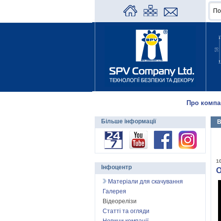
Про компа
Більше інформації
В
1
Інфоцентр
О
Матеріали для скачування
Галерея
Відеорелізи
Статті та огляди