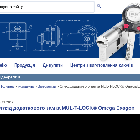
нію
Продукція
Де купити
Центри з виготовлення ключів
ідеорелізи
Головна
>
Інфоцентр
>
Відеорелізи
>
Огляд додаткового замка MUL-T-LOCK® Omega E
0.01.2017
гляд додаткового замка MUL-T-LOCK® Omega Exagon