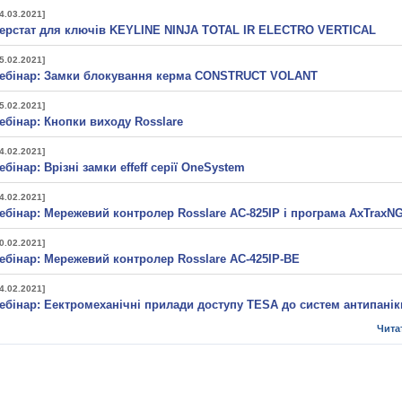
4.03.2021]
ерстат для ключів KEYLINE NINJA TOTAL IR ELECTRO VERTICAL
5.02.2021]
ебінар: Замки блокування керма CONSTRUCT VOLANT
5.02.2021]
ебінар: Кнопки виходу Rosslare
4.02.2021]
ебінар: Врізні замки effeff серії OneSystem
4.02.2021]
ебінар: Мережевий контролер Rosslare AC-825IP і програма AxTraxN
0.02.2021]
ебінар: Мережевий контролер Rosslare AC-425IP-BE
4.02.2021]
ебінар: Еектромеханічні прилади доступу TESA до систем антипанік
Чита