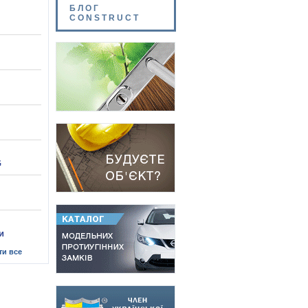
БЛОГ
CONSTRUCT
G
и
ти все