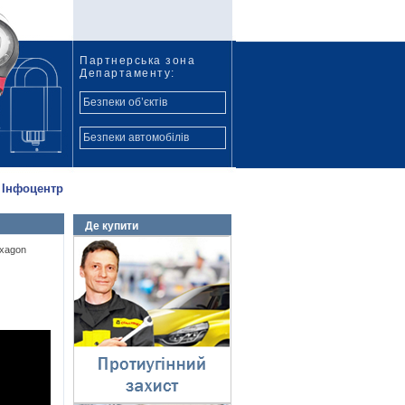
Партнерська зона
Департаменту:
Безпеки об’єктів
Безпеки автомобілів
Інфоцентр
Де купити
Протиугінний захист
xagon
⇓