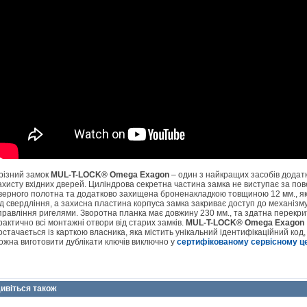
різний замок
MUL-T-LOCK® Omega Exagon
– один з найкращих засобів додат
ахисту вхідних дверей. Циліндрова секретна частина замка не виступає за по
верного полотна та додатково захищена броненакладкою товщиною 12 мм., як
ід свердління, а захисна пластина корпуса замка закриває доступ до механізм
правління ригелями. Зворотна планка має довжину 230 мм., та здатна перекри
рактично всі монтажні отвори від старих замків.
MUL-T-LOCK® Omega Exagon
остачається із карткою власника, яка містить унікальний ідентифікаційний код,
ожна виготовити дублікати ключів виключно у
сертифікованому сервісному це
ивіться також