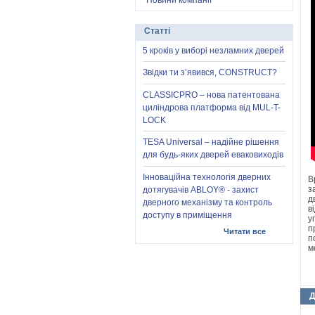
Новини компанії
Статті
5 кроків у виборі незламних дверей
Звідки ти з’явився, CONSTRUCT?
CLASSICPRO – нова патентована
циліндрова платформа від MUL-T-
LOCK
TESA Universal – надійне рішення
для будь-яких дверей еваковиходів
Інноваційна технологія дверних
В
з
дотягувачів ABLOY® - захист
д
дверного механізму та контроль
в
доступу в приміщення
у
п
Читати все
п
м
Д