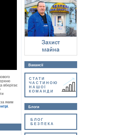
Захист майна
⇓
Вакансії
кового
СТАТИ
верхню
ЧАСТИНОЮ
а вберігає
НАШОЇ
у
КОМАНДИ
ти
 за яким
нтрі
.
Блоги
БЛОГ
БЕЗПЕКА