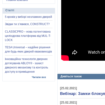
Новини компанії
Статті
5 кроків у виборі незламних дверей
Звідки ти з’явився, CONSTRUCT?
CLASSICPRO – нова патентована
циліндрова платформа від MUL-T-
LOCK
TESA Universal – надійне рішення
для будь-яких дверей еваковиходів
Інноваційна технологія дверних
дотягувачів ABLOY® - захист
дверного механізму та контроль
доступу в приміщення
Дивіться також
Читати все
[25.02.2021]
Вебінар: Замки блок
[25.02.2021]