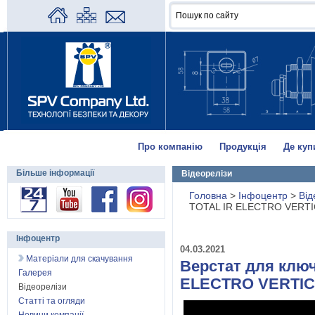
Про компанію
Продукція
Де куп
Більше інформації
Відеорелізи
Головна
>
Інфоцентр
>
Від
TOTAL IR ELECTRO VERT
Інфоцентр
04.03.2021
Матеріали для скачування
Верстат для клю
Галерея
ELECTRO VERTI
Відеорелізи
Статті та огляди