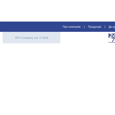
Про компанію
|
Продукція
|
Де к
SPV Company Ltd. © 2026