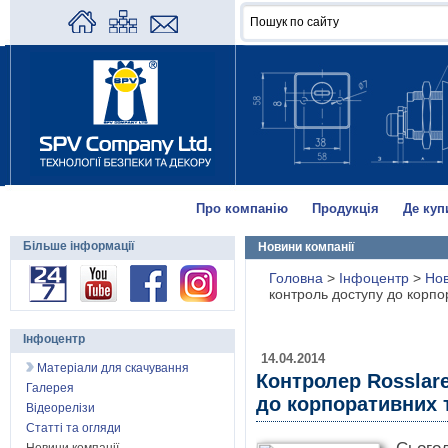
Про компанію
Продукція
Де куп
Більше інформації
Новини компанії
Головна
>
Інфоцентр
>
Нов
контроль доступу до корпор
Інфоцентр
14.04.2014
Матеріали для скачування
Контролер Rosslar
Галерея
до корпоративних т
Відеорелізи
Статті та огляди