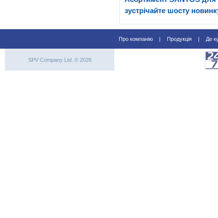
зустрічайте шосту новинк
Про компанію
|
Продукція
|
Де к
SPV Company Ltd. © 2026