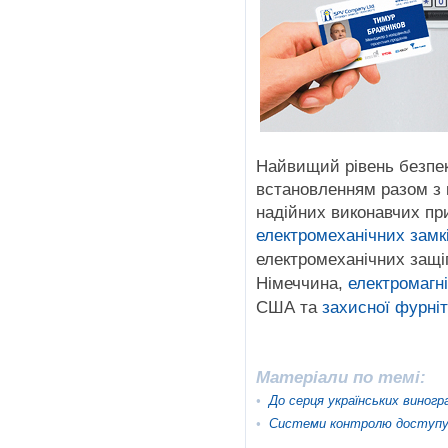
Найвищий рівень безпек
встановленням разом з 
надійних виконавчих прис
електромеханічних зам
електромеханічних защі
Німеччина,
електромагн
США та
захисної фурні
Матеріали по темі:
•
До серця українських виногр
•
Системи контролю доступу: