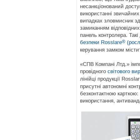
несанкціонований досту
використанні звичайних
випадках зловмисник зд
замиканням відповідних 
панель контролера. Такі 
®
безпеки Rosslare
(росл
керування замком місти
«СПВ Компані Лтд.» імпо
провідного
світового ви
лінійці продукції Rossla
присутні автономні конт
безконтактною карткою:
використання, антиванд