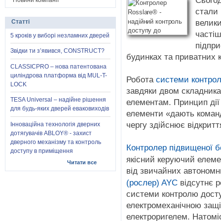
Сьогод
Новини компанії
стали
велики
Статті
частіш
5 кроків у виборі незламних дверей
підпри
Звідки ти з’явився, CONSTRUCT?
будинках та приватних 
CLASSICPRO – нова патентована
циліндрова платформа від MUL-T-
Робота
системи контро
LOCK
завдяки двом складник
TESA Universal – надійне рішення
елементам. Принцип дії
для будь-яких дверей еваковиходів
елементи «дають коман
чергу здійснює відкритт
Інноваційна технологія дверних
дотягувачів ABLOY® - захист
дверного механізму та контроль
Контролер підвищеної б
доступу в приміщення
якісний керуючий елеме
Читати все
від звичайних автономн
(рослер) AYC
відсутнє 
системи контролю досту
електромеханічною защі
електроригелем. Натомі