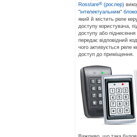
®
Rosslare
(рослер)
вико
"інтелектуальним" блок
який й містить реле кер
доступу користувача, пі
доступу або піднесення 
передає відповідний ко
чого активується реле 
доступ до приміщення.
Важливо, що така будо