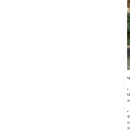
Ч
•
М
а
•
Ф
п
з