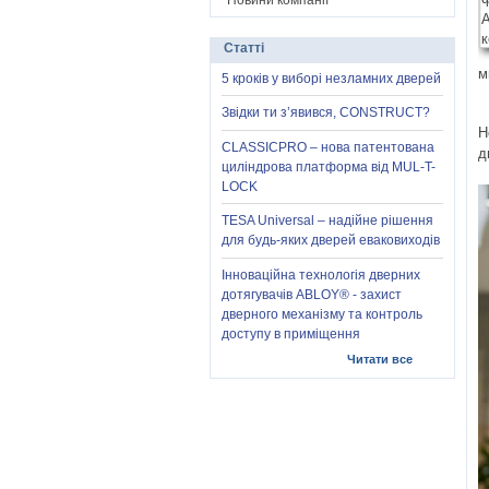
Новини компанії
Статті
м
5 кроків у виборі незламних дверей
Звідки ти з’явився, CONSTRUCT?
Н
CLASSICPRO – нова патентована
д
циліндрова платформа від MUL-T-
LOCK
TESA Universal – надійне рішення
для будь-яких дверей еваковиходів
Інноваційна технологія дверних
дотягувачів ABLOY® - захист
дверного механізму та контроль
доступу в приміщення
Читати все