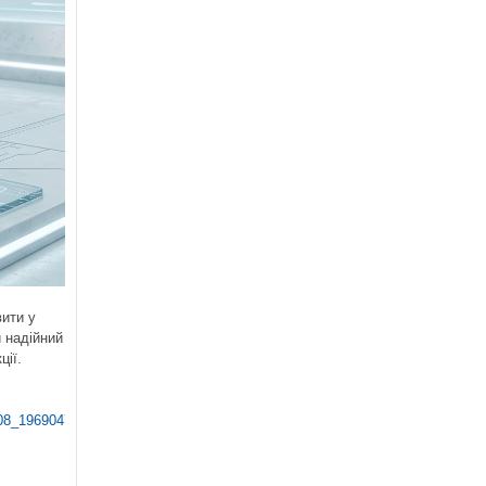
ити у
 надійний
ції.
_708_1969047337=Y&arrFilter_710_1215481774=Y