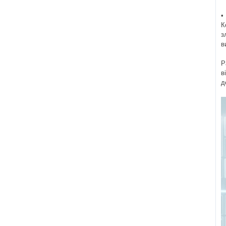
•
К
з
в
Р
в
д