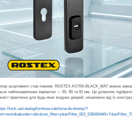
епер асортимент став повним: ROSTEX ASTRA BLACK_MAT можна замов
рьох найпоширеніших варіантах — 85, 90 та 92 мм. Це дозволяє підібрати
ахист практично для будь-яких вхідних дверей, незалежно від їх конструк
ttps://lock.ua/catalog/furnitura-zakhisna-do-dverey/?
ort=novinka&order=ubiv&set_filter=y&arrFilter_653_536560440=Y&arrFilter