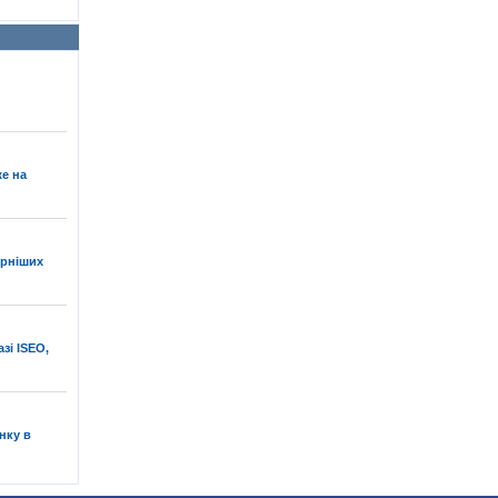
е на
ярніших
зі ISEO,
нку в