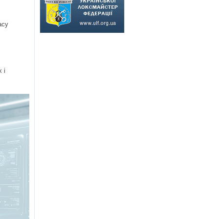
асу
 і