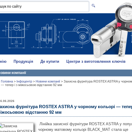
нію
Продукція
Де купити
Центри з виготовлення ключів
овини компанії
Головна
>
Інфоцентр
>
Новини компанії
>
Захисна фурнітура ROSTEX ASTRA у чорном
— тепер і з міжосьовою відстанню 92 мм
26.06.2026
ахисна фурнітура ROSTEX ASTRA у чорному кольорі — тепер
іжосьовою відстанню 92 мм
Лінійка захисної фурнітури ROSTEX ASTRA у поп
чорному матовому кольорі BLACK_MAT стала ще