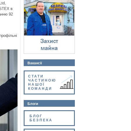
Захист майна
Ltd,
⇓
OSTEX в
анню 92
профільні
Вакансії
СТАТИ
ЧАСТИНОЮ
НАШОЇ
КОМАНДИ
Блоги
БЛОГ
БЕЗПЕКА