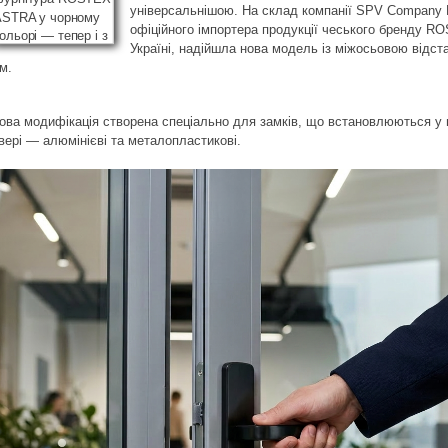
універсальнішою. На склад компанії SPV Company 
офіційного імпортера продукції чеського бренду R
Україні, надійшла нова модель із міжосьовою відст
м.
ова модифікація створена спеціально для замків, що встановлюються у 
вері — алюмінієві та металопластикові.