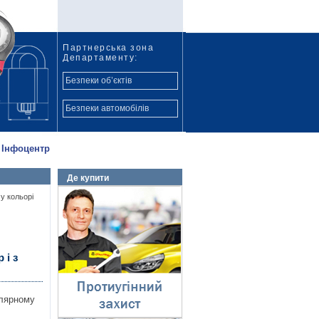
Партнерська зона
Департаменту:
Безпеки об’єктів
Безпеки автомобілів
Інфоцентр
Де купити
Протиугінний захист
у кольорі
⇓
 і з
улярному