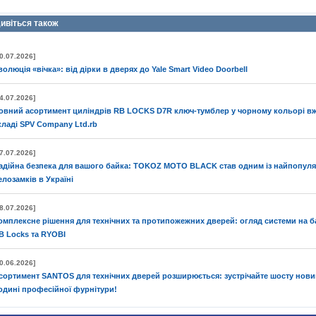
ивіться також
0.07.2026]
волюція «вічка»: від дірки в дверях до Yale Smart Video Doorbell
4.07.2026]
овний асортимент циліндрів RB LOCKS D7R ключ-тумблер у чорному кольорі вж
кладі SPV Company Ltd.rb
7.07.2026]
адійна безпека для вашого байка: TOKOZ MOTO BLACK став одним із найпопул
елозамків в Україні
8.07.2026]
омплексне рішення для технічних та протипожежних дверей: огляд системи на ба
B Locks та RYOBI
0.06.2026]
сортимент SANTOS для технічних дверей розширюється: зустрічайте шосту нови
одині професійної фурнітури!