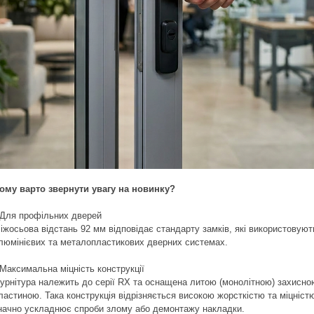
ому варто звернути увагу на новинку?
 Для профільних дверей
іжосьова відстань 92 мм відповідає стандарту замків, які використовуют
люмінієвих та металопластикових дверних системах.
 Максимальна міцність конструкції
урнітура належить до серії RX та оснащена литою (монолітною) захисно
ластиною. Така конструкція відрізняється високою жорсткістю та міцністю
начно ускладнює спроби злому або демонтажу накладки.