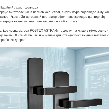
 Надійний захист циліндра
орпус виготовлений із нержавіючої сталі, а фурнітура відповідає 3-му кл
ламостійкості. Загартований протектор ефективно захищає циліндр від
исвердлювання та інших механічних способів злому.
аніше чорна матова ROSTEX ASTRA була доступна лише з міжосьовими
ідстанями 85 та 90 мм, які призначені для стандартних вхідних металевих
ерев’яних дверей.