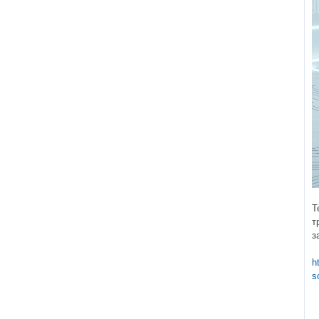
Т
т
з
h
s