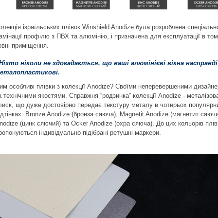
олекція ізраїльських плівок Winshield Anodize була розроблена спеціальн
амінації профілю з ПВХ та алюмінію, і призначена для експлуатації в том
овні приміщення.
 Ніхто ніколи не здогадається, що ваші алюмінієві вікна насправді
еталопластикові
.
им особливі плівки з колекції Anodize? Своїми неперевершеними дизайн
а технічними якостями. Справжня “родзинка” колекції Anodize - металізов
лиск, що дуже достовірно передає текстуру металу в чотирьох популярн
ідтінках: Bronze Anodize (бронза сяюча), Magnetit Anodize (магнетит сяючи
nodize (цинк сяючий) та Ocker Anodize (охра сяюча). До цих кольорів плів
ропонуються індивідуально підібрані ретушні маркери.