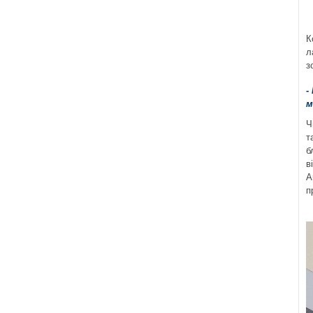
К
л
з
-
м
Ч
т
б
в
A
п