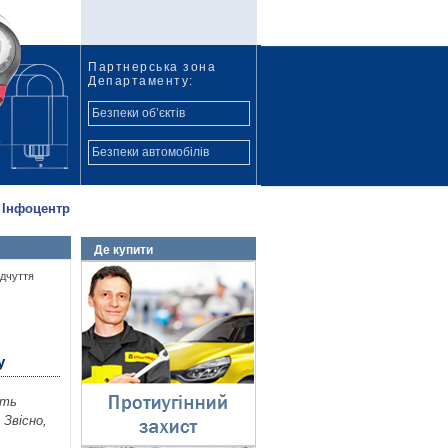
Партнерська зона
Департаменту:
Безпеки об’єктів
Безпеки автомобілів
Інфоцентр
Де купити
Протиугінний захист
ідчуття
⇓
у
ить
 Звісно,