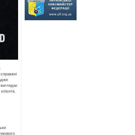
и
 справжні
 адже
 виглядає
 клієнта.
льки
тикового