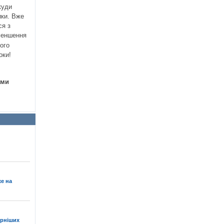
куди
ики. Вже
ся з
зменшення
ого
оки!
ами
е на
ярніших