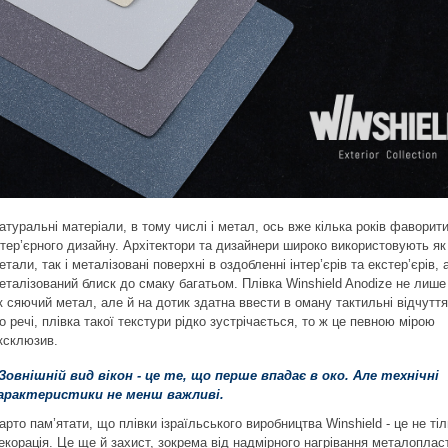
атуральні матеріали, в тому числі і метал, ось вже кілька років фаворит
нтер’єрного дизайну. Архітектори та дизайнери широко використовують як
етали, так і металізовані поверхні в оздобленні інтер’єрів та екстер’єрів,
еталізований блиск до смаку багатьом. Плівка Winshield Anodize не лише
к сяючий метал, але й на дотик здатна ввести в оману тактильні відчуття
о речі, плівка такої текстури рідко зустрічається, то ж це певною мірою
ксклюзив.
 Зовнішній вид вікон - це те, що перше впадає в око. Але технічні
арактеристики не менш важливі.
арто пам’ятати, що плівки ізраїльського виробництва Winshield - це не ті
екорація. Це ще й захист, зокрема від надмірного нагрівання металоплас