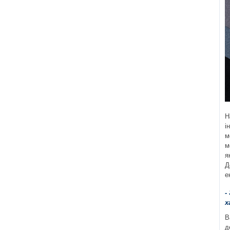
Н
і
м
м
я
Д
е
-
х
В
д