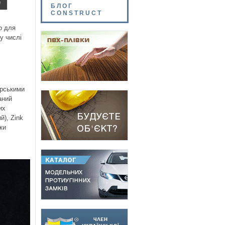
БЛОГ
CONSTRUCT
о для
у числі
ерськими
аний
их
й), Zink
ки