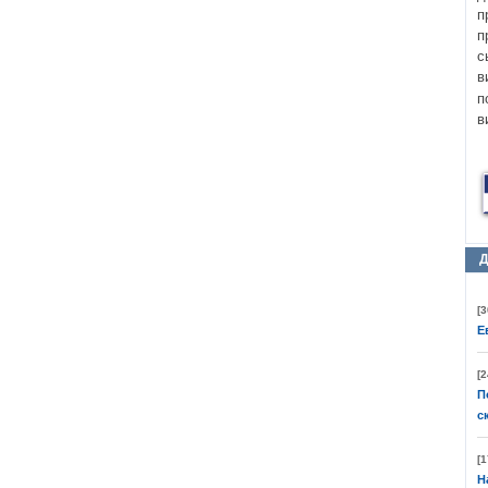
п
п
с
в
п
в
Д
[3
Е
[2
П
с
[1
Н