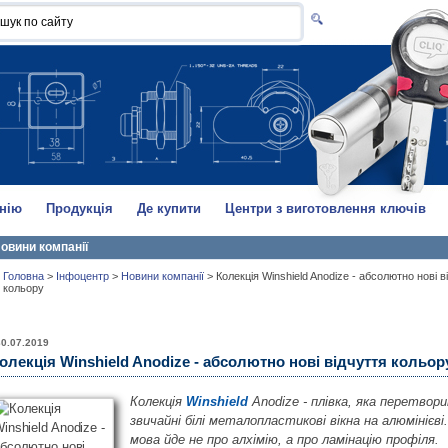
нію
Продукція
Де купити
Центри з виготовлення ключів
овини компанії
Головна
>
Інфоцентр
>
Новини компанії
>
Колекція Winshield Anodize - абсолютно нові в
кольору
30.07.2019
олекція Winshield Anodize - абсолютно нові відчуття кольор
Колекція
Winshield
Anodize - плівка, яка перетвор
звичайні білі металопластикові вікна на алюмінієві.
мова йде не про алхімію, а про ламінацію профіля.