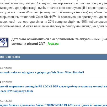
рофілю вікон під сонцем. Як відомо, перегрівання профілю на сонці поде
ризводить до деформації, виріб втрачає свої експлуатаційні характерист
ьогодні всі плівки Winshield (в тому числі й колекція Anodize) виробляють
TM
икористанням технології Color Shield
. Її застосування призводить до 
оверхневої температури вікна на 20% завдяки відбиттю 80% інфрачервон
ипромінювання. А отже ваші вікна збережуть блискучий вигляд на довгі р
Детально ознайомитися з асортиментом та актуальними цін
можна на вітрині 24/7 -
lock.ua
!
ивіться також
0.07.2026]
волюція «вічка»: від дірки в дверях до Yale Smart Video Doorbell
4.07.2026]
овний асортимент циліндрів RB LOCKS D7R ключ-тумблер у чорному кольорі вж
кладі SPV Company Ltd.rb
7.07.2026]
адійна безпека для вашого байка: TOKOZ MOTO BLACK став одним із найпопул