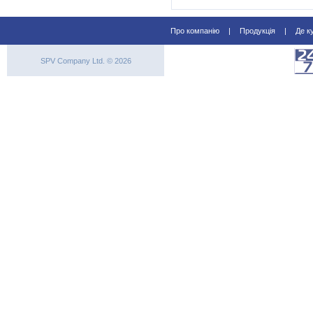
Про компанію
|
Продукція
|
Де к
SPV Company Ltd. © 2026