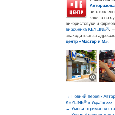
Авторизова
виготовленн
ключів на с
використовуючи фірмові
®
виробника KEYLINE
. 
знаходиться за адресою
центр «Мастер и М»
.
→ Повний перелік Авто
®
KEYLINE
в Україні
>>>
→ Умови отримання ста
→ Корисні поради для т