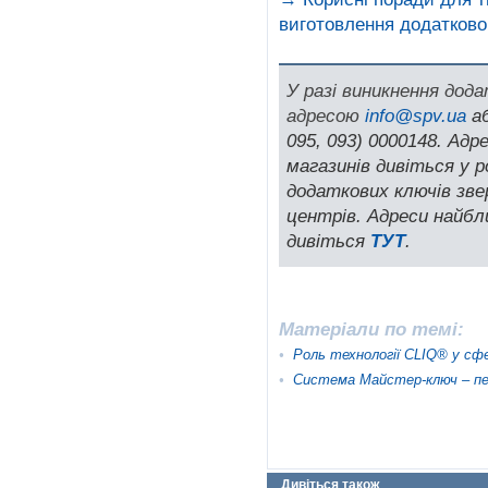
виготовлення додатков
У разі виникнення дод
адресою
info@spv.ua
аб
095, 093) 0000148. Ад
магазинів дивіться у р
додаткових ключів зв
центрів. Адреси найбл
дивіться
ТУТ
.
Матеріали по темі:
•
Роль технології CLIQ® у сф
•
Система Майстер-ключ – пе
Дивіться також