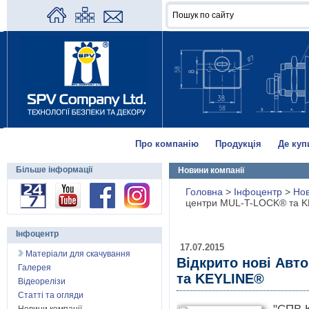
Про компанію
Продукція
Де куп
Більше інформації
Новини компанії
Головна
>
Інфоцентр
>
Нов
центри MUL-T-LOCK® та 
Інфоцентр
17.07.2015
Матеріали для скачування
Відкрито нові Авт
Галерея
та KEYLINE®
Відеорелізи
Статті та огляди