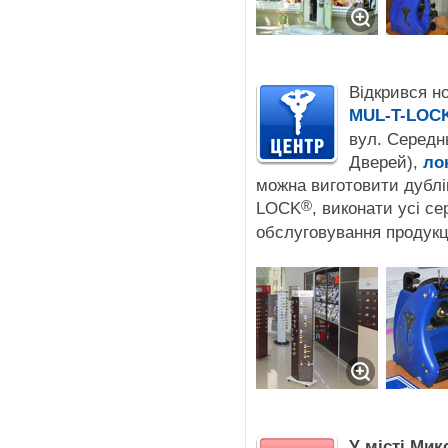
Відкрився н
MUL-T-LOC
вул. Середн
Дверей),
ло
можна виготовити дублі
®
LOCK
, виконати усі се
обслуговування продукці
У місті Мик