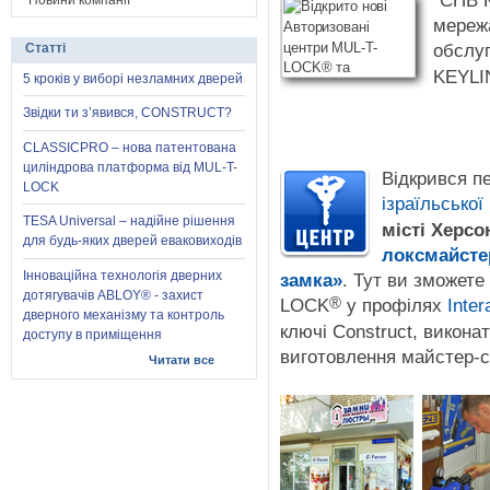
"СПВ К
Новини компанії
мережа
обслу
Статті
KEYLI
5 кроків у виборі незламних дверей
Звідки ти з’явився, CONSTRUCT?
CLASSICPRO – нова патентована
циліндрова платформа від MUL-T-
Відкрився п
LOCK
ізраїльсько
TESA Universal – надійне рішення
місті Херсо
для будь-яких дверей еваковиходів
локсмайсте
Інноваційна технологія дверних
замка»
. Тут ви зможете
дотягувачів ABLOY® - захист
®
LOCK
у профілях
Inter
дверного механізму та контроль
ключі Construct, викона
доступу в приміщення
виготовлення майстер-
Читати все