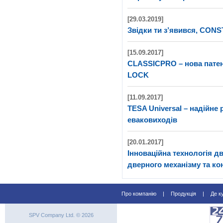
[29.03.2019]
Звідки ти з’явився, CON
[15.09.2017]
CLASSICPRO – нова патен
LOCK
[11.09.2017]
TESA Universal – надійне
еваковиходів
[20.01.2017]
Інноваційна технологія д
дверного механізму та к
Про компанію
|
Продукція
|
Де к
SPV Company Ltd. © 2026