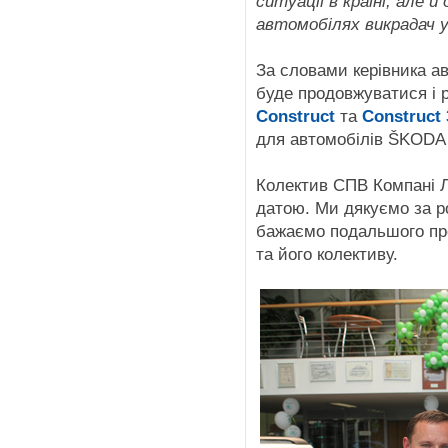
ситуації в країні, але 
автомобілях викрадач 
За словами керівника ав
буде продовжуватися і 
Construct
та
Construct
для автомобілів ŠKODA 
Колектив СПВ Компані Л
датою. Ми дякуємо за ро
бажаємо подальшого пр
та його колективу.