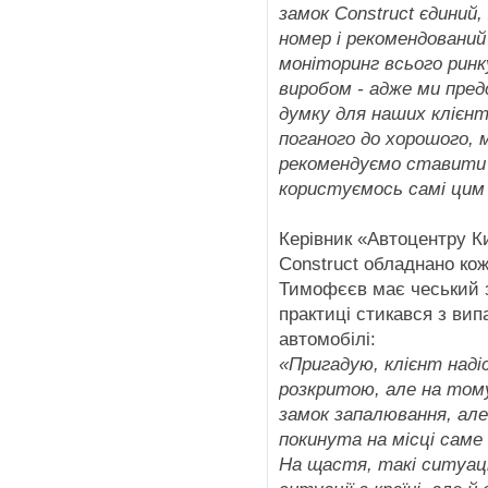
замок Construct єдиний
номер і рекомендований
моніторинг всього ринк
виробом - адже ми пре
думку для наших клієнт
поганого до хорошого, 
рекомендуємо ставити 
користуємось самі цим
Керівник «Автоцентру К
Construct обладнано кож
Тимофєєв має чеський з
практиці стикався з вип
автомобілі:
«Пригадую, клієнт наді
розкритою, але на тому 
замок запалювання, але
покинута на місці саме 
На щастя, такі ситуації