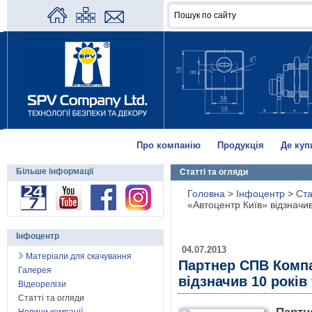
Про компанію
Продукція
Де куп
Більше інформації
Статті та огляди
Головна
>
Інфоцентр
>
Ста
«Автоцентр Київ» відзначив
Інфоцентр
04.07.2013
Матеріали для скачування
Партнер СПВ Компа
Галерея
відзначив 10 років
Відеорелізи
Статті та огляди