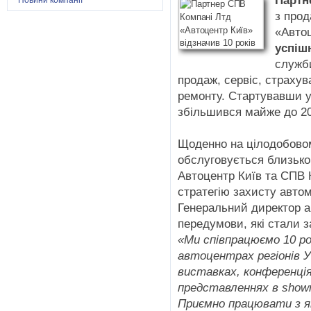
Партн
Новини компанії
з прод
«Авто
успіш
служби
продаж, сервіс, страхув
ремонту. Стартувавши у 
збільшився майже до 20
Щоденно на цілодобовом
обслуговується близько 
Автоцентр Київ та СПВ 
стратегію захисту авто
Генеральний директор а
передумови, які стали з
«Ми співпрацюємо 10 ро
автоцентрах регіонів У
виставках, конференціях
представленнях в showr
Приємно працювати з я