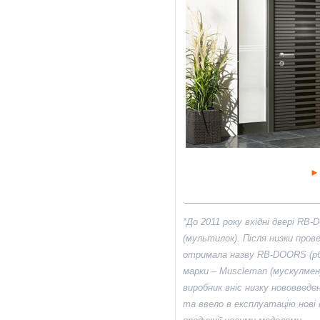
►
*До 2011 року вхідні двері RB
(мультилок). Після низки пров
отримала назву RB-DOORS (рб-
марки – Muscleman (мускулмен
виробник вніс низку нововведе
та ввело в експлуатацію нові в