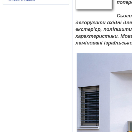
Новини компанії
попер
Сього
декорувати вхідні две
екстер'єр, поліпшити 
характеристики. Мова
ламіновані ізраїльськ