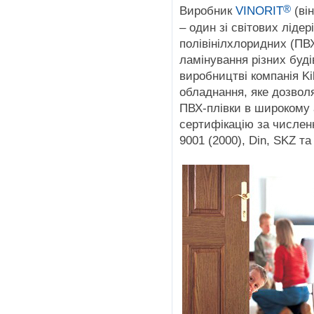
®
Виробник
VINORIT
(він
– один зі світових лідер
полівінілхлоридних (ПВ
ламінування різних буд
виробництві компанія K
обладнання, яке дозвол
ПВХ-плівки в широкому 
сертифікацію за числен
9001 (2000), Din, SKZ та 