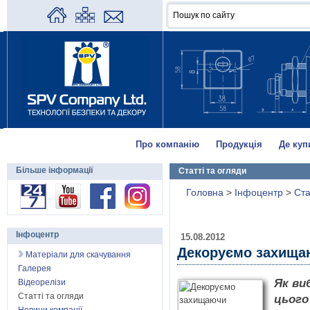
Про компанію
Продукція
Де куп
Більше інформації
Статті та огляди
Головна
>
Інфоцентр
>
Ста
Інфоцентр
15.08.2012
Декоруємо захища
Матеріали для скачування
Галерея
Як ви
Відеорелізи
Статті та огляди
цього