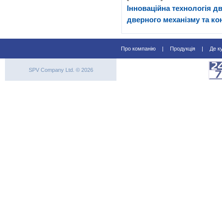
Інноваційна технологія д
дверного механізму та к
Про компанію
|
Продукція
|
Де к
SPV Company Ltd. © 2026