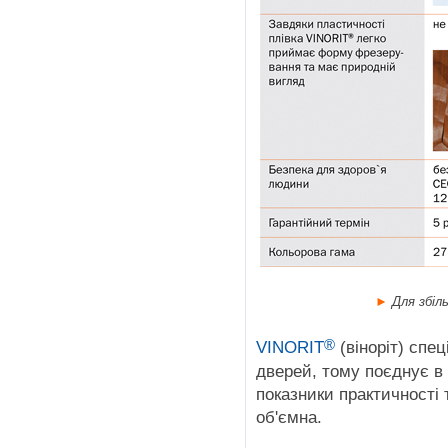
►
Для збіл
®
VINORIT
(віноріт) спе
дверей, тому поєднує в с
показники практичності 
об'ємна.