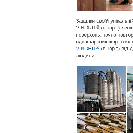
Завдяки своїй унікальні
®
VINORIT
(віноріт) лег
поверхонь, точно повтор
одношарових жорстких п
®
VINORIT
(віноріт) від 
людини.