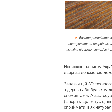
►
Багате розмаїття к
поступаються природним ме
накладки під кожен інтер'єр і
Новинкою на ринку Украї
двері за допомогою дек
Завдяки цій 3D техноло
з дерева або будь-яку 
елементами. А застосув
(віноріт), що імітує цін
сприймати її як натурал