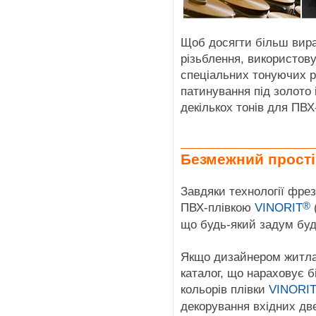
Щоб досягти більш вир
різьблення, використов
спеціальних тонуючих р
патинування під золото 
декількох тонів для ПВХ-
Безмежний прості
Завдяки технології фре
®
ПВХ-плівкою
VINORIT
що будь-який задум буд
Якщо дизайнером житла 
каталог, що нараховує 
кольорів плівки
VINORI
декорування вхідних дв