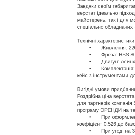
Завдяки своїм габаритам
верстат ідеально підхо
майстерень, так і для м
спеціально обладнаних 
Технічні характеристики
•
Живлення: 22
•
Фреза: HSS 8
•
Двигун: Асин
•
Комплектація: 
кейс з інструментами д
Вигідні умови придбання
Роздрібна ціна верстата
для партнерів компанія
програму ОРЕНДИ на терм
•
При оформленн
коефіцієнт 0,526 до баз
•
При угоді на 3