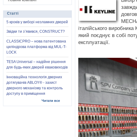
Вибір 
Новини компанії
завжди
довгов
Статті
MECHA
5 кроків у виборі незламних дверей
італійського виробника 
Звідки ти з’явився, CONSTRUCT?
який поєднує в собі по
CLASSICPRO – нова патентована
експлуатації.
циліндрова платформа від MUL-T-
LOCK
TESA Universal – надійне рішення
для будь-яких дверей еваковиходів
Інноваційна технологія дверних
дотягувачів ABLOY® - захист
дверного механізму та контроль
доступу в приміщення
Читати все