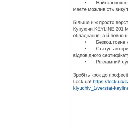
•
Найголовніше:
маєте можливість викуп
Більше ніж просто верс
Купуючи KEYLINE 201 
обладнання, а й повноці
•
Безкоштовне 
•
Статус автори
відповідного сертифікат
•
Рекламний суп
Зробіть крок до професій
Lock.ua!
https://lock.ua/c
klyuchiv_1/verstat-keyli