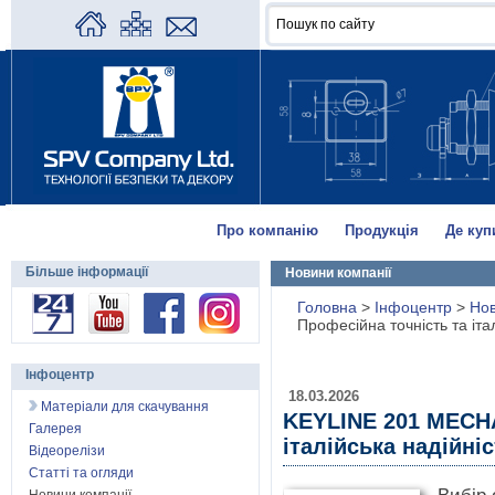
Про компанію
Продукція
Де куп
Більше інформації
Новини компанії
Головна
>
Інфоцентр
>
Нов
Професійна точність та іта
Інфоцентр
18.03.2026
Матеріали для скачування
KEYLINE 201 MECHA
Галерея
італійська надійні
Відеорелізи
Статті та огляди