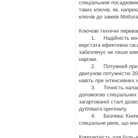
спеціальним посадковим
таких ключів, як, напри
ключів до замків Mottur
Ключові технічні перева
1.
Надійність ко
верстата ефективно гаси
забезпечує не лише ком
нарізки.
2.
Потужний при
двигуном потужністю 20
навіть при інтенсивних
3.
Точність нала
допомогою спеціальних с
загартованої сталі дозв
дубліката оригіналу.
4.
Безпека: Кноп
спеціальне реле, що міні
Компактність для будь-я