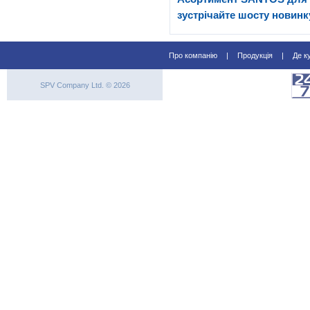
зустрічайте шосту новинк
Про компанію
|
Продукція
|
Де к
SPV Company Ltd. © 2026