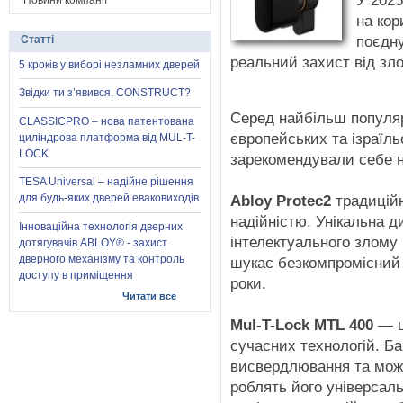
У 2025
Новини компанії
на кор
поєдну
Статті
реальний захист від зло
5 кроків у виборі незламних дверей
Звідки ти з’явився, CONSTRUCT?
Серед найбільш популя
CLASSICPRO – нова патентована
європейських та ізраїль
циліндрова платформа від MUL-T-
LOCK
зарекомендували себе н
TESA Universal – надійне рішення
Abloy Protec2
традицій
для будь-яких дверей еваковиходів
надійністю. Унікальна д
Інноваційна технологія дверних
інтелектуального злому
дотягувачів ABLOY® - захист
дверного механізму та контроль
шукає безкомпромісний 
доступу в приміщення
роки.
Читати все
Mul-T-Lock MTL 400
— ц
сучасних технологій. Ба
висвердлювання та мож
роблять його універсаль