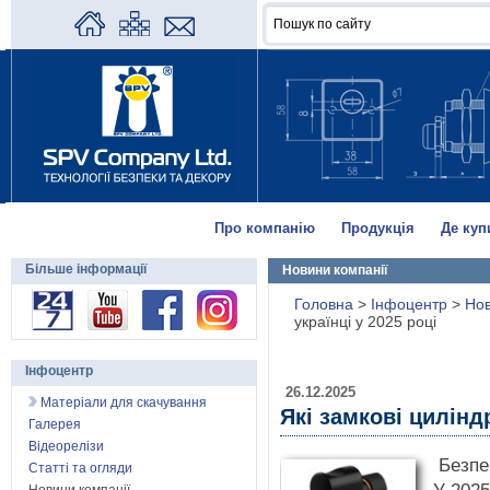
Про компанію
Продукція
Де куп
Більше інформації
Новини компанії
Головна
>
Інфоцентр
>
Нов
українці у 2025 році
Інфоцентр
26.12.2025
Матеріали для скачування
Які замкові цилінд
Галерея
Відеорелізи
Безпек
Статті та огляди