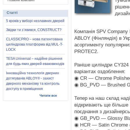
тумбле
Новини компанії
рішен
дизай
Статті
5 кроків у виборі незламних дверей
Звідки ти з’явився, CONSTRUCT?
Компанія SPV Company L
ABLOY (Фінляндія) в Ук
CLASSICPRO – нова патентована
асортименту популярни
циліндрова платформа від MUL-T-
LOCK
PROTEC2.
TESA Universal – надійне рішення
Раніше циліндри CY324 
для будь-яких дверей еваковиходів
варіантах оздоблення:
Інноваційна технологія дверних
◉ CR — Chrome Polished
дотягувачів ABLOY® - захист
дверного механізму та контроль
◉ BG_PVD — Brushed Go
доступу в приміщення
Читати все
Тепер на наш склад над
відкривають ще більше
поєднання з дизайнерс
◉ GB_PVD — Glossy Bla
◉ HCR — Satin Chrome 