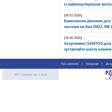
із найпопулярніших велоз
[08.07.2026]
Комплексне рішення для 
системи на базі ISEO, RB 
[30.06.2026]
Асортимент SANTOS для 
зустрічайте шосту новинк
Про компанію
|
Продукція
|
Де к
SPV Company Ltd. © 2026