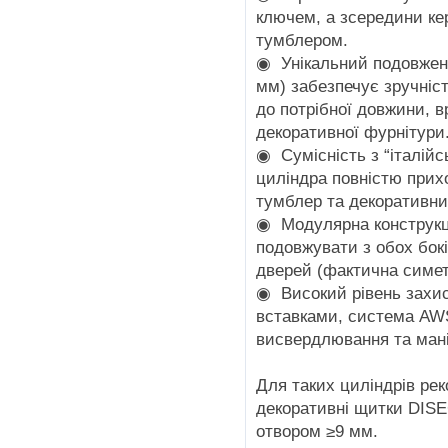
ключем, а зсередини ке
тумблером.
◉ Унікальний подовжени
мм) забезпечує зручніст
до потрібної довжини, 
декоративної фурнітури
◉ Сумісність з “італійс
циліндра повністю прих
тумблер та декоративни
◉ Модулярна конструкц
подовжувати з обох бок
дверей (фактична симет
◉ Високий рівень захист
вставками, система AWS
висвердлювання та мані
Для таких циліндрів ре
декоративні щитки DISE
отвором ≥9 мм.