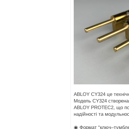
ABLOY CY324 це технічна
Модель CY324 створена 
ABLOY PROTEC2, що поє
надійності та модульнос
◉ Формат “ключ–тумблер