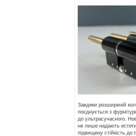
Завдяки розширеній кол
поєднується з фурнітур
до ультрасучасного. Но
не лише надають естети
підвищену стійкість до п