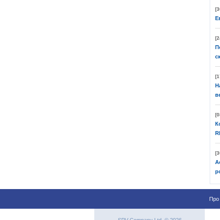
[3
Е
[2
П
с
[1
Н
в
[0
К
R
[3
А
р
Про