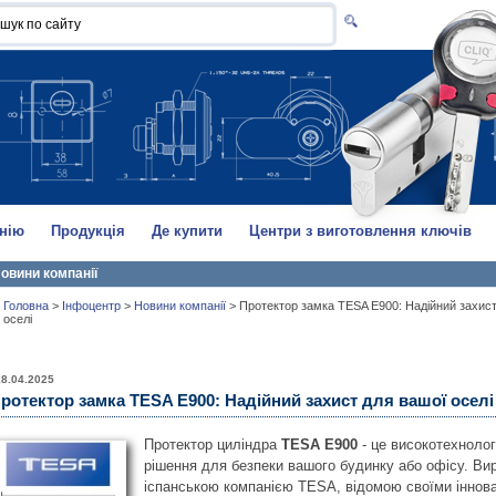
нію
Продукція
Де купити
Центри з виготовлення ключів
овини компанії
Головна
>
Інфоцентр
>
Новини компанії
>
Протектор замка TESA E900: Надійний захист
оселі
18.04.2025
ротектор замка TESA E900: Надійний захист для вашої оселі
Протектор циліндра
TESA E900
- це високотехнолог
рішення для безпеки вашого будинку або офісу. Ви
іспанською компанією TESA, відомою своїми іннов