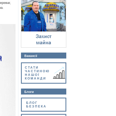
Захист майна
ереваг,
⇓
на.
Вакансії
СТАТИ
ЧАСТИНОЮ
НАШОЇ
КОМАНДИ
Блоги
БЛОГ
БЕЗПЕКА