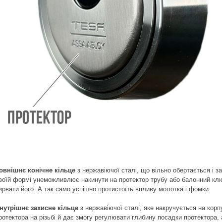
овнішнє конічне кільце
з нержавіючої сталі, що вільно обертається і з
воїй формі унеможливлює накинути на протектор трубу або балонний клю
ирвати його. А так само успішно протистоїть впливу молотка і фомки.
нутрішнє захисне кільце
з нержавіючої сталі, яке накручується на корп
ротектора на різьбі й дає змогу регулювати глибину посадки протектора, 