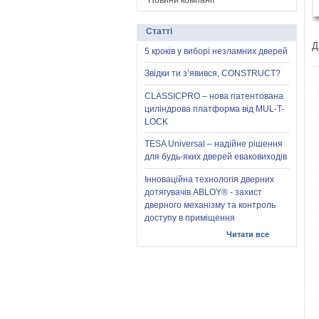
Новини компанії
Статті
Д
5 кроків у виборі незламних дверей
Звідки ти з’явився, CONSTRUCT?
CLASSICPRO – нова патентована
циліндрова платформа від MUL-T-
LOCK
TESA Universal – надійне рішення
для будь-яких дверей еваковиходів
Інноваційна технологія дверних
дотягувачів ABLOY® - захист
дверного механізму та контроль
доступу в приміщення
Читати все