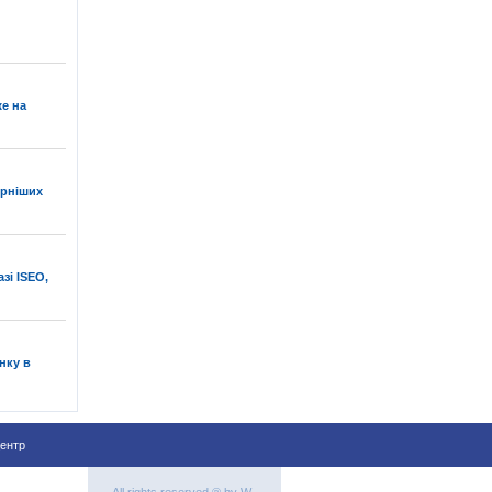
е на
ярніших
зі ISEO,
нку в
ентр