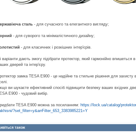
ержавіюча сталь
- для сучасного та елегантного вигляду;
орний
- для суворого та мінімалістичного дизайну;
олотистий
- для класичних і розкішних інтер'єрів.
і варіанти дають змогу підібрати протектор, який гармонійно впишеться в
аших дверей та інтер'єру.
ротектор замка TESA E900 - це надійне та стильне рішення для захисту 
селі.
кщо ви шукаєте ефективний спосіб підвищити безпеку ваших вхідних две
ESA E900 - чудовий вибір.
ридбати TESA E900 можна за посиланням:
https://lock.ua/catalog/protektor
akhisni/?set_filter=y&arrFilter_653_3383985221=Y
ивіться також