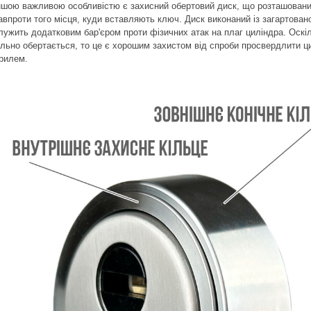
ншою важливою особливістю є захисний обертовий диск, що розташован
авпроти того місця, куди вставляють ключ. Диск виконаний із загартовано
лужить додатковим бар'єром проти фізичних атак на плаг циліндра. Оскіл
ільно обертається, то це є хорошим захистом від спроби просвердлити ц
рилем.