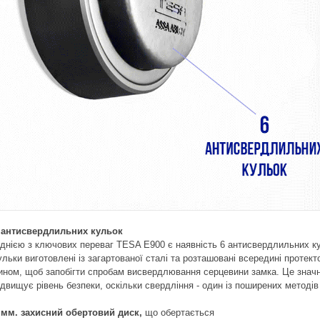
 антисвердлильних кульок
днією з ключових переваг TESA E900 є наявність 6 антисвердлильних ку
ульки виготовлені із загартованої сталі та розташовані всередині протект
ином, щоб запобігти спробам висвердлювання серцевини замка. Це знач
ідвищує рівень безпеки, оскільки свердління - один із поширених методів
 мм. захисний обертовий диск,
що обертається