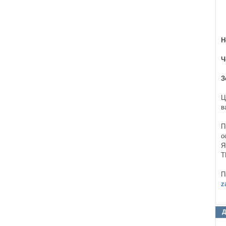
Н
Ч
З
Ц
в
П
о
Я
T
П
z
Д