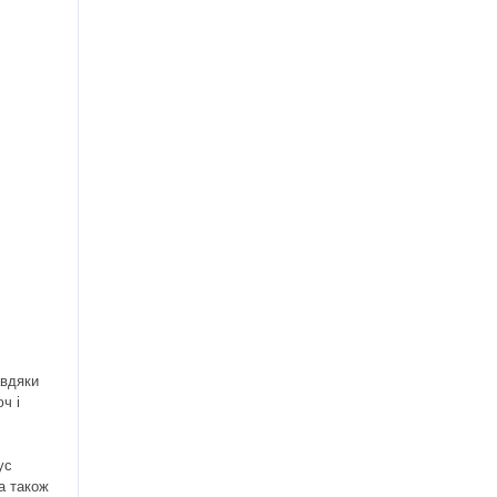
авдяки
ч і
ус
а також