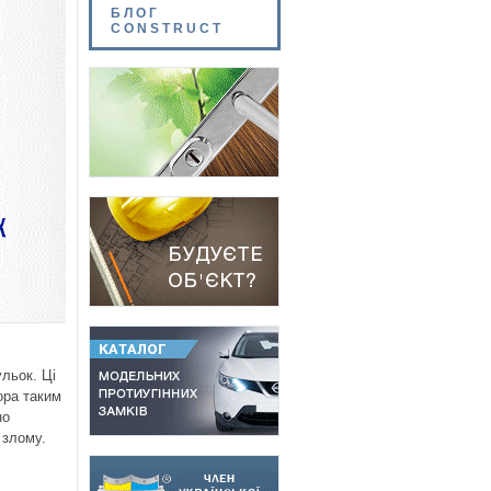
БЛОГ
CONSTRUCT
льок. Ці
ора таким
но
 злому.