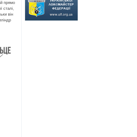
ий прямо
ї сталі,
ьки він
иліндр