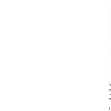
6
О
к
ч
п
9