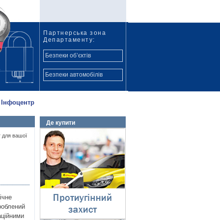
Партнерська зона
Департаменту:
Безпеки об’єктів
Безпеки автомобілів
Інфоцентр
Де купити
Протиугінний захист
 для вашої
⇓
ічне
роблений
аційними