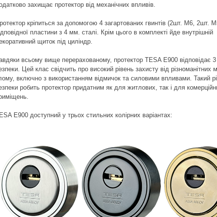
одатково захищає протектор від механічних впливів.
ротектор кріпиться за допомогою 4 загартованих гвинтів (2шт. М6, 2шт. М
ідповідної пластини з 4 мм. сталі. Крім цього в комплекті йде внутрішній
екоративний щиток під циліндр.
авдяки всьому вище перерахованому, протектор TESA E900 відповідає 3
езпеки. Цей клас свідчить про високий рівень захисту від різноманітних 
лому, включно з використанням відмичок та силовими впливами. Такий р
езпеки робить протектор придатним як для житлових, так і для комерційн
риміщень.
ESA E900 доступний у трьох стильних колірних варіантах: