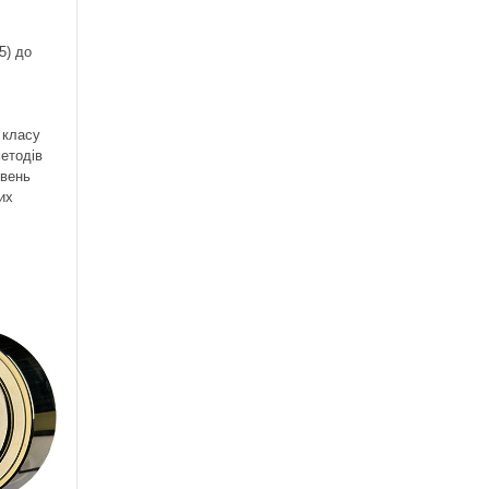
5) до
 класу
методів
івень
их