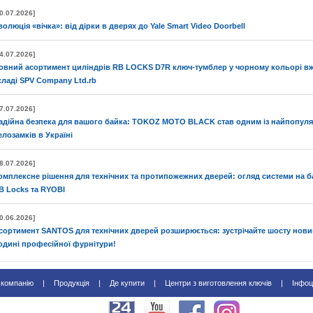
0.07.2026]
волюція «вічка»: від дірки в дверях до Yale Smart Video Doorbell
4.07.2026]
овний асортимент циліндрів RB LOCKS D7R ключ-тумблер у чорному кольорі вж
кладі SPV Company Ltd.rb
7.07.2026]
адійна безпека для вашого байка: TOKOZ MOTO BLACK став одним із найпопул
елозамків в Україні
8.07.2026]
омплексне рішення для технічних та протипожежних дверей: огляд системи на ба
B Locks та RYOBI
0.06.2026]
сортимент SANTOS для технічних дверей розширюється: зустрічайте шосту нови
одині професійної фурнітури!
 компанію
|
Продукція
|
Де купити
|
Центри з виготовлення ключів
|
Інфоц