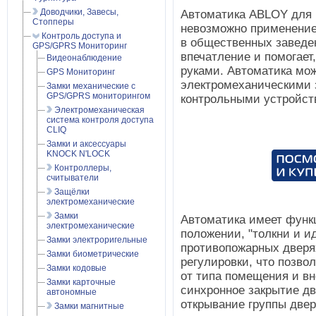
Доводчики, Завесы,
Автоматика ABLOY для 
Стопперы
невозможно применение
Контроль доступа и
в общественных заведе
GPS/GPRS Мониторинг
впечатление и помогает
Видеонаблюдение
руками. Автоматика мо
GPS Мониторинг
электромеханическими 
Замки механические с
GPS/GPRS мониторингом
контрольными устройст
Электромеханическая
система контроля доступа
CLIQ
Замки и аксессуары
KNOCK N'LOCK
Контроллеры,
считыватели
Защёлки
электромеханические
Замки
Автоматика имеет функ
электромеханические
положении, "толкни и и
Замки электроригельные
противопожарных дверя
Замки биометрические
регулировки, что позво
Замки кодовые
от типа помещения и вн
Замки карточные
синхронное закрытие д
автономные
открывание группы две
Замки магнитные