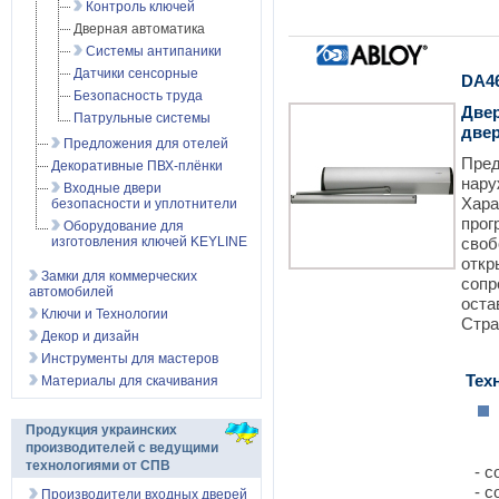
Контроль ключей
Дверная автоматика
Системы антипаники
Датчики сенсорные
DA4
Безопасность труда
Две
Патрульные системы
две
Предложения для отелей
Пред
Декоративные ПВХ-плёнки
нар
Входные двери
Хар
безопасности и уплотнители
про
Оборудование для
изготовления ключей KEYLINE
сво
откр
Замки для коммерческих
соп
автомобилей
оста
Ключи и Технологии
Стра
Декор и дизайн
Инструменты для мастеров
Техн
Материалы для скачивания
Продукция украинских
производителей с ведущими
технологиями от СПВ
- со
- со
Производители входных дверей