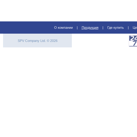
О компании
|
Продукция
|
Где купить
|
Це
SPV Company Ltd. © 2026