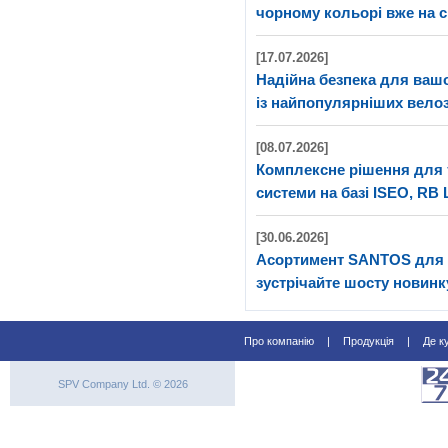
чорному кольорі вже на с
[17.07.2026]
Надійна безпека для ва
із найпопулярніших велоз
[08.07.2026]
Комплексне рішення для 
системи на базі ISEO, RB 
[30.06.2026]
Асортимент SANTOS для 
зустрічайте шосту новинк
Про компанію
|
Продукція
|
Де к
SPV Company Ltd. © 2026