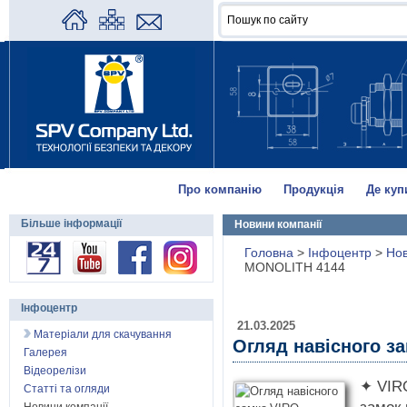
Про компанію
Продукція
Де куп
Більше інформації
Новини компанії
Головна
>
Інфоцентр
>
Нов
MONOLITH 4144
Інфоцентр
21.03.2025
Матеріали для скачування
Огляд навісного з
Галерея
Відеорелізи
✦ VIR
Статті та огляди