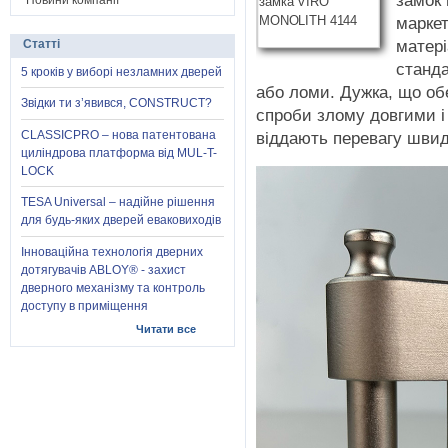
замок 
Новини компанії
маркет
матер
Статті
станда
5 кроків у виборі незламних дверей
або ломи. Дужка, що об
Звідки ти з’явився, CONSTRUCT?
спроби злому довгими і 
CLASSICPRO – нова патентована
віддають перевагу швид
циліндрова платформа від MUL-T-
LOCK
TESA Universal – надійне рішення
для будь-яких дверей еваковиходів
Інноваційна технологія дверних
дотягувачів ABLOY® - захист
дверного механізму та контроль
доступу в приміщення
Читати все