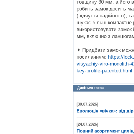
товщину 30 мм, а його ва
робить замок досить ма
(відчуття надійності), т
шукає більш компактне 
використовувати замок 
мм, включно з ланцюга
✦ Придбати замок можн
посиланням:
https://loc
visyachiy-viro-monolith
key-profile-patented.html
Дивіться також
[30.07.2026]
Еволюція «вічка»: від дір
[24.07.2026]
Повний асортимент цилі