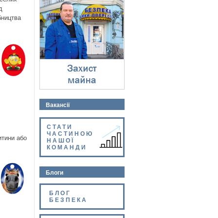
Захист майна
д
⇓
бництва
Вакансії
СТАТИ
ЧАСТИНОЮ
итини або
НАШОЇ
КОМАНДИ
Блоги
БЛОГ
БЕЗПЕКА