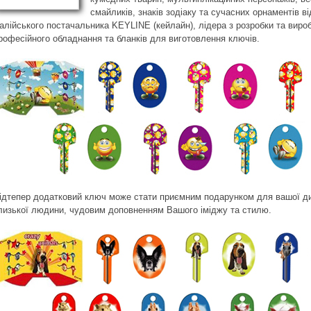
смайликів, знаків зодіаку та сучасних орнаментів ві
талійського постачальника KEYLINE (кейлайн), лідера з розробки та виро
рофесійного обладнання та бланків для виготовлення ключів.
ідтепер додатковий ключ може стати приємним подарунком для вашої д
лизької людини, чудовим доповненням Вашого іміджу та стилю.