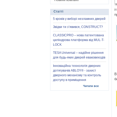
Новини компанії
і
Статті
п
5 кроків у виборі незламних дверей
Звідки ти з’явився, CONSTRUCT?
CLASSICPRO – нова патентована
циліндрова платформа від MUL-T-
LOCK
TESA Universal – надійне рішення
для будь-яких дверей еваковиходів
Інноваційна технологія дверних
дотягувачів ABLOY® - захист
В
дверного механізму та контроль
б
доступу в приміщення
Читати все