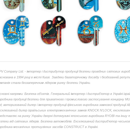
PV Company Ltd. - імпортер і дистрибутор продукції безпеки провідних світових вироб
аснована в 1994 році в місті Києві.
Завдяки багаторічному досвіду і бездоганній репута
омпанія стала беззаперечним лідером ринку безпеки України.
сновні напрями: Безпека об'єктів. Генеральний імпортер і дистриб'ютор в Україні ізра
иробника продукції безпеки для приватного і промислового застосування концерну M
td; авторизований дилер і імпортер продукції фінського виробника замкової продукції 
ксклюзивний дилер ізраїльських електромеханічних замків KNOCK N'LOCK, ексклюзив
редставляє на ринку України дверні дотягувачі японського виробника RYOBI та іншу 
езпеки від світових лідерів. Безпека автомобілів. Ексклюзивний дистриб'ютор чеськог
иробника механічних протиугінних засобів CONSTRUCT в Україні.