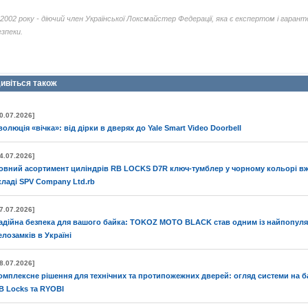
 2002 року - діючий член Української Локсмайстер Федерації, яка є експертом і гарант
езпеки.
ивіться також
0.07.2026]
волюція «вічка»: від дірки в дверях до Yale Smart Video Doorbell
4.07.2026]
овний асортимент циліндрів RB LOCKS D7R ключ-тумблер у чорному кольорі вж
кладі SPV Company Ltd.rb
7.07.2026]
адійна безпека для вашого байка: TOKOZ MOTO BLACK став одним із найпопул
елозамків в Україні
8.07.2026]
омплексне рішення для технічних та протипожежних дверей: огляд системи на ба
B Locks та RYOBI