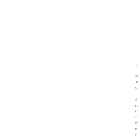
S
З
к
О
в
L
е
п
б
в