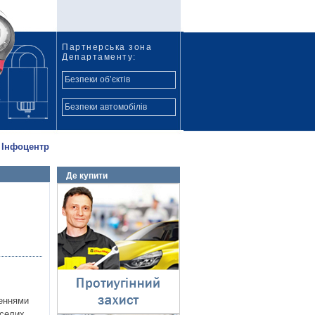
Партнерська зона
Департаменту:
Безпеки об’єктів
Безпеки автомобілів
Інфоцентр
Де купити
Протиугінний захист
⇓
женнями
еселих