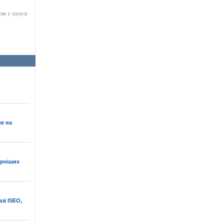
ом у галузі
е на
ярніших
зі ISEO,