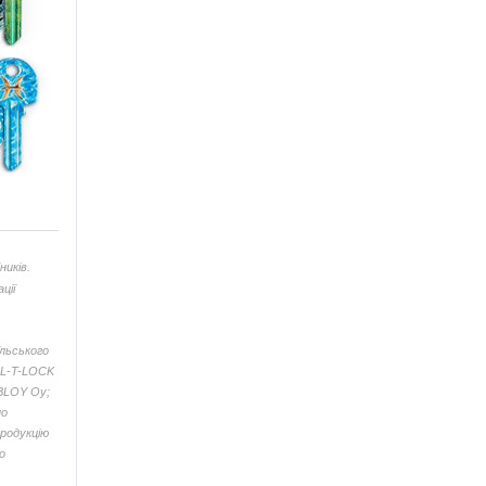
ників.
ції
їльського
UL-T-LOCK
ABLOY Oy;
но
продукцію
о