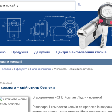
нію
Продукція
Де купити
Центри з виготовлення ключів
овини компанії
Головна
>
Інфоцентр
>
Новини компанії
>
У кожного – свій стиль безпеки
05.12.2011
 кожного – свій стиль безпеки
В асортименті «СПВ Компані Лтд.» - новинка!
Різнобарвні комплекти ключів та брелоків із зобра
кумедних тварин, мультиплікаційних персонажів, в