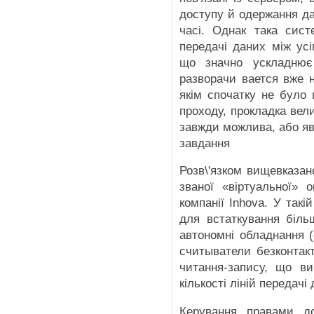
доступу й одержання да
часі. Однак така сист
передачі даних між ус
що значно ускладню
разворачи вается вже н
якім спочатку не було 
проходу, прокладка вели
завжди можлива, або яв
завдання
Розв\'язком вищевказа
званої «віртуальної» o
компанії Inhova. У такій
для встаткування біль
автономні обладнання (
считыватели безконтак
читання-запису, що ви
кількості ліній передачі
Керування правами до