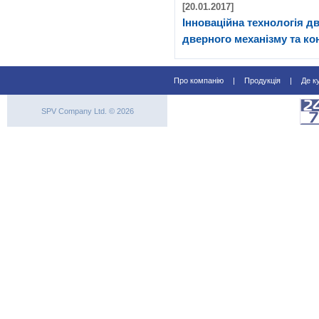
[20.01.2017]
Інноваційна технологія д
дверного механізму та к
Про компанію
|
Продукція
|
Де к
SPV Company Ltd. © 2026