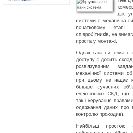
Невід
Новини компанії
комер
доступ
системи є механічна с
початковому етапі 
співробітників, не вима
проста у монтажі.
Однак така система є 
доступу є досить склад
розв'язуваним завда
механічної системи об
при цьому не надає м
більше сучасних об\'
електронних СКД, що з
так і керування правам
одержання даних про п
контролю проходив).
Найбільш простою 
побудована на offline,