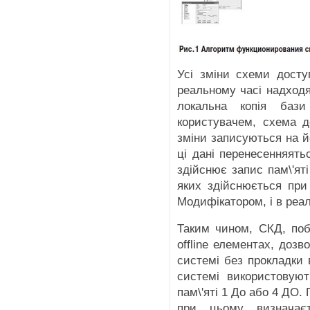
Усі зміни схеми досту
реальному часі надходя
локальна копія баз
користувачем, схема д
зміни записуються на йо
ці дані перенесенняять
здійснює запис пам\'ят
яких здійснюється при
Модифікатором, і в реа
Таким чином, СКД, поб
offline елементах, дозв
системі без прокладки в
системі використовуют
пам\'яті 1 До або 4 ДО.
при цьому визначаєть