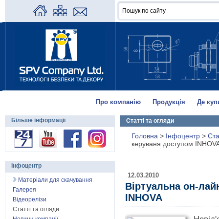
Про компанію
Продукція
Де куп
Більше інформації
Статті та огляди
Головна
>
Інфоцентр
>
Ста
керуваня доступом INHOV
Інфоцентр
12.03.2010
Матеріали для скачування
Віртуальна он-лай
Галерея
INHOVA
Відеорелізи
Статті та огляди