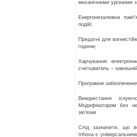
механічними урізними з
Енергонезалежна пам\'
подій;
Придатні для вогнестій
години;
Харчування: електрон
считыватель – зовнішні
Програмне забезпечення 
Використання існую
Модифікатором без нео
зв\'язки
Слід зазначити, що в
Inhova є універсальним