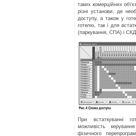
таких комерційних об\'є
різні установи, де нео
доступу, а також у гот
готелю, так і для вста
(паркування, СПА) і СК
При встаткуванні гот
можливість керування
фізичного перепрогра