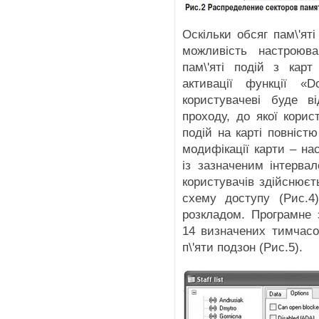
Оскільки обсяг пам\'ят
можливість настроюва
пам\'яті подій з карт
активації функції «D
користувачеві буде ві
проходу, до якої корис
подій на карті повніст
модифікації карти – на
із зазначеним інтерва
користувачів здійснюєт
схему доступу (Рис.4)
розкладом. Програмне 
14 визначених тимчасо
п\'яти подзон (Рис.5).