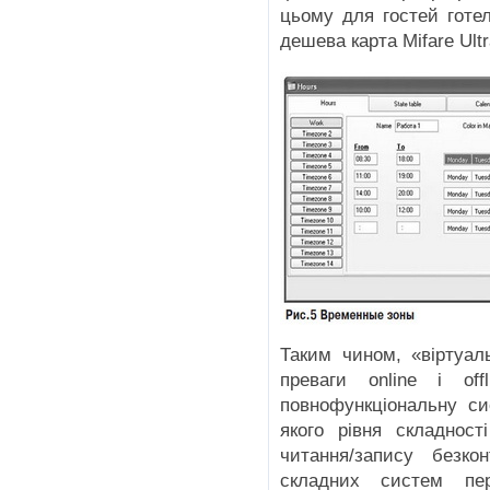
цьому для гостей готе
дешева карта Mifare Ultra
Таким чином, «віртуал
преваги online і of
повнофункціональну си
якого рівня складност
читання/запису безко
складних систем пе