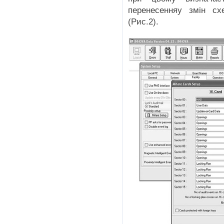
перенесенняу змін сх
(Рис.2).