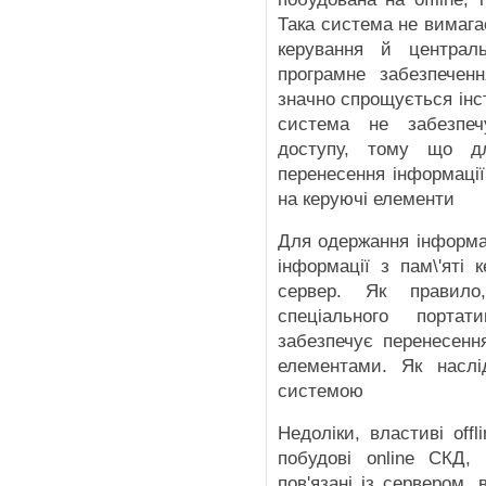
Така система не вимага
керування й централ
програмне забезпечен
значно спрощується інс
система не забезпеч
доступу, тому що д
перенесення інформації
на керуючі елементи
Для одержання інформац
інформації з пам\'яті 
сервер. Як правило
спеціального портат
забезпечує перенесенн
елементами. Як наслі
системою
Недоліки, властиві off
побудові online СКД,
пов'язані із сервером,