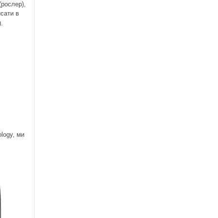
рослер),
исати в
.
logy, ми