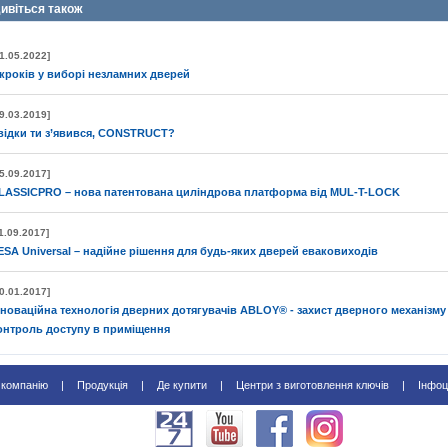
ивіться також
1.05.2022]
 кроків у виборі незламних дверей
9.03.2019]
відки ти з’явився, CONSTRUCT?
5.09.2017]
LASSICPRO – нова патентована циліндрова платформа від MUL-T-LOCK
1.09.2017]
ESA Universal – надійне рішення для будь-яких дверей еваковиходів
0.01.2017]
нноваційна технологія дверних дотягувачів ABLOY® - захист дверного механізму
онтроль доступу в приміщення
 компанію
|
Продукція
|
Де купити
|
Центри з виготовлення ключів
|
Інфоц