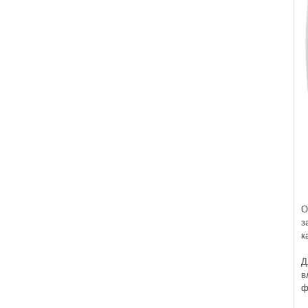
О
з
к
Д
в
ф