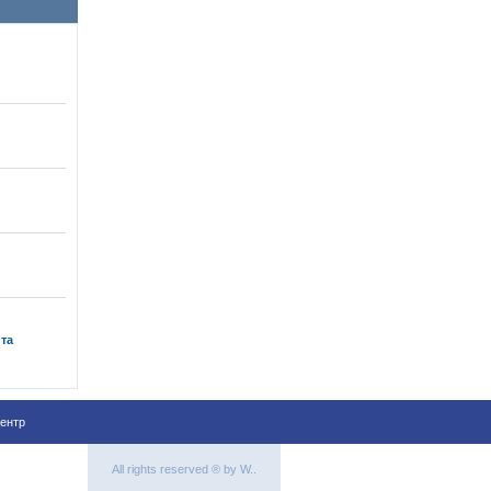
 та
ентр
All rights reserved ® by W..