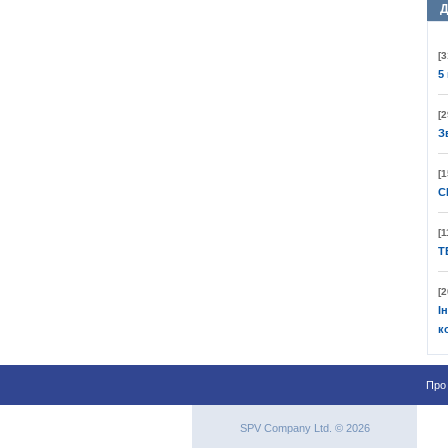
Д
[3
5
[2
З
[1
C
[1
T
[2
І
к
Про
SPV Company Ltd. © 2026