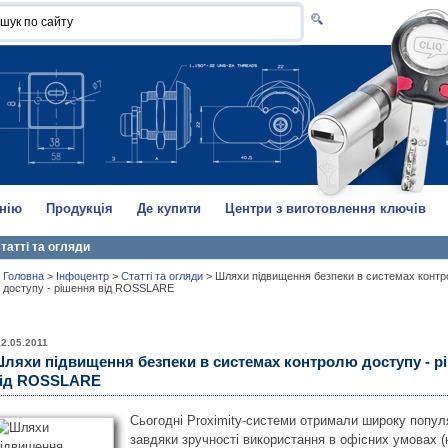
нію
Продукція
Де купити
Центри з виготовлення ключів
татті та огляди
Головна
>
Інфоцентр
>
Статті та огляди
>
Шляхи підвищення безпеки в системах конт
доступу - рішення від ROSSLARE
12.05.2011
ляхи підвищення безпеки в системах контролю доступу - р
ід ROSSLARE
Сьогодні Proximity-системи отримали широку попул
завдяки зручності використання в офісних умовах
(