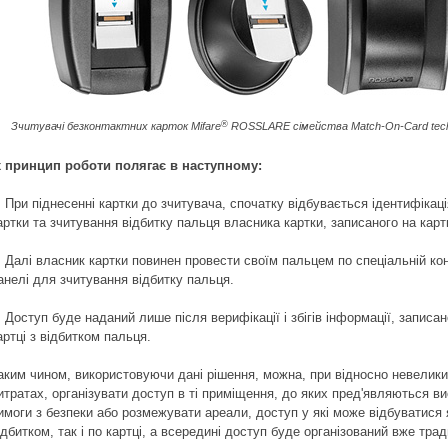
®
Зчитувачі
безконтактни
х
карток
Mifare
ROSSLARE
сімейства
Match-On-Card tec
х принцип роботи полягає в наступному:
. При піднесенні картки до зчитувача, спочатку відбувається ідентифікац
артки та зчитування відбитку пальця власника картки, записаного на карт
. Далі власник картки повинен провести своїм пальцем по спеціальній ко
анелі для зчитування відбитку пальця.
. Доступ буде наданий лише після верифікації і збігів інформації, записан
артці з відбитком пальця.
аким чином, використовуючи дані рішення, можна, при відносно невелик
итратах, організувати доступ в ті приміщення, до яких пред'являються ви
имоги з безпеки або розмежувати ареали, доступ у які може відбуватися 
ідбитком, так і по картці, а всередині доступ буде організований вже трад