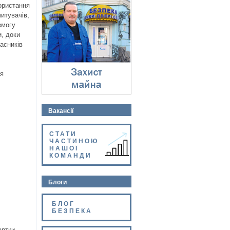
Захист майна
користання
⇓
читувачів,
змогу
и, доки
ласників
ся
Вакансії
СТАТИ
ЧАСТИНОЮ
НАШОЇ
КОМАНДИ
Блоги
БЛОГ
БЕЗПЕКА
артки