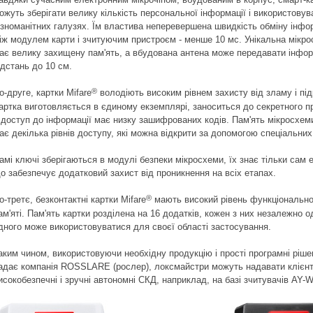
ожуть зберігати велику кількість персональної інформації і використовув
ізноманітних галузях. Їм властива неперевершена швидкість обміну інф
іж модулем карти і зчитуючим пристроєм - менше 10 мс. Унікальна мікр
ає велику захищену пам'ять, а вбудована антена може передавати інфо
ідстань до 10 см.
®
о-друге, картки Mifare
володіють високим рівнем захисту від зламу і під
артка виготовляється в єдиному екземплярі, заноситься до секретного п
 доступ до інформації має низку зашифрованих кодів. Пам'ять мікросхем
ає декілька рівнів доступу, які можна відкрити за допомогою спеціальних
амі ключі зберігаються в модулі безпеки мікросхеми, їх знає тільки сам е
о забезпечує додатковий захист від проникнення на всіх етапах.
®
о-третє, безконтактні картки Mifare
мають високий рівень функціональнос
ам'яті. Пам'ять картки розділена на 16 додатків, кожен з них незалежно о
дного може використовуватися для своєї області застосування.
аким чином, використовуючи необхідну продукцію і прості програмні рішен
адає компанія ROSSLARE (рослер), локсмайстри можуть надавати клієн
исокобезпечні і зручні автономні СКД, наприклад, на базі зчитувачів AY