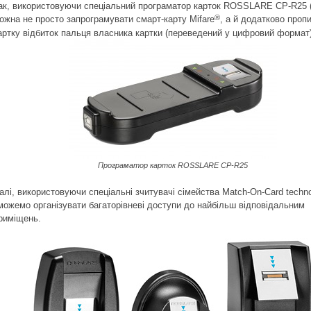
ак, використовуючи спеціальний програматор карток ROSSLARE CP-R25 (
®
ожна не просто запрограмувати смарт-карту Mifare
, а й додатково проп
артку відбиток пальця власника картки (переведений у цифровий формат)
Програматор карток ROSSLARE CP-R25
алі, використовуючи спеціальні зчитувачі сімейства Match-On-Card techno
можемо організувати багаторівневі доступи до
найбільш відповідальним
риміщень.