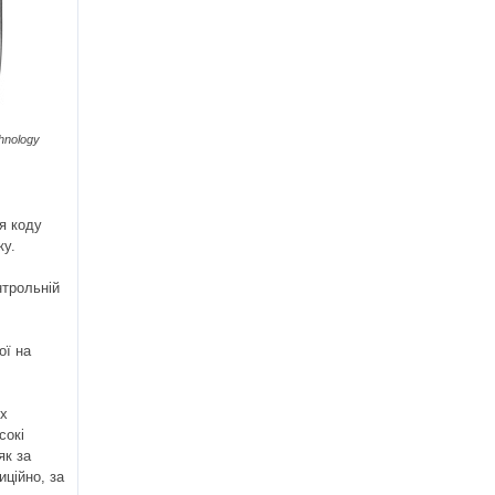
hnology
ія коду
ку.
нтрольній
ої на
их
сокі
як за
иційно, за