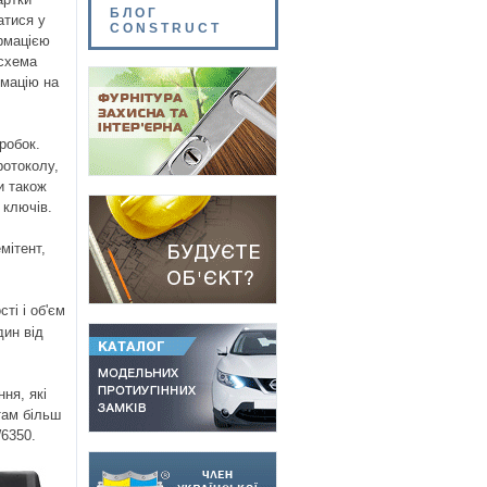
БЛОГ
атися у
CONSTRUCT
ормацією
осхема
рмацію на
робок.
ротоколу,
и також
 ключів.
мітент,
ті і об'єм
дин від
ня, які
там більш
-W6350.