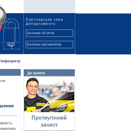
Партнерська зона
Департаменту:
Безпеки об’єктів
Безпеки автомобілів
Інфоцентр
Де купити
Протиугінний захист
ролю
⇓
ішення
ярність
невелика