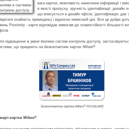
вага картки, можливість нанесення інформації і ви
в якості пропуску, зручність ідентифікації, дизайн з
що вписується в дизайн офісів, ідентифікація, дає 
берігати охайність приміщень) і відносно невисокій ціні. Все це добре дот
івень Proximity - карти відповідає вимогам до зламостійкості більшості в
фісів.
ля підвищення ж рівня безпеки систем контролю доступу, застосовують
®
истеми, що працюють на безконтактних картах Mifare
.
®
Безконтактна картка Mifare
ROSSLARE
®
март-картки Mifare
авдяки сучасним електронним мікрочіпом, вбудованим в корпус, смарт-к