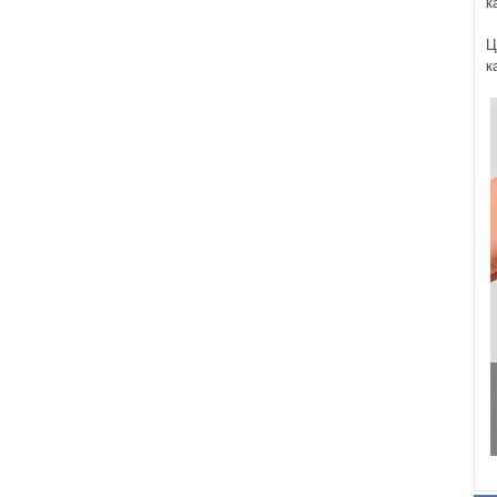
к
Ц
к