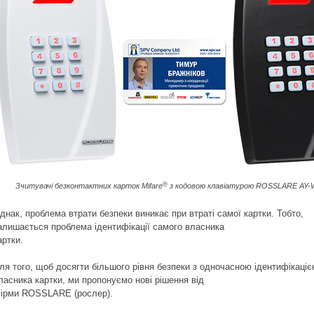
®
Зчитувачі безконтактних карток Mifare
з кодовою клавіатурою ROSSLARE AY-
днак, проблема втрати безпеки виникає при втраті самої картки. Тобто,
алишається проблема ідентифікації самого власника
артки.
ля того, щоб досягти більшого рівня безпеки з одночасною ідентифікаці
ласника картки, ми пропонуємо нові рішення від
ірми ROSSLARE (рослер).