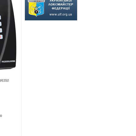
W6350
єю