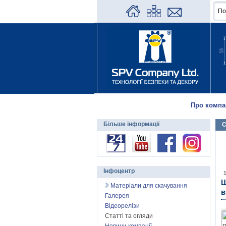
Про компа
Більше інформації
С
Інфоцентр
Ш
Матеріали для скачування
в
Галерея
Відеорелізи
Статті та огляди