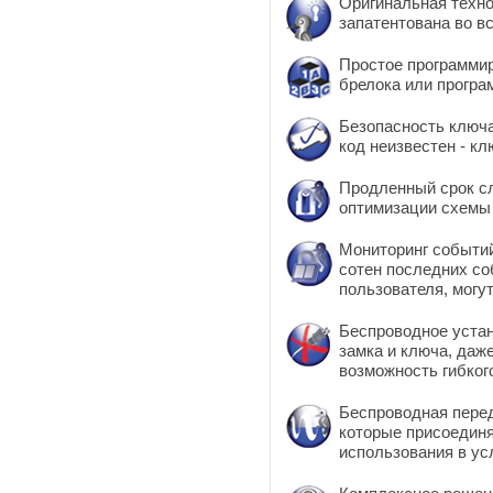
Оригинальная техно
запатентована во в
Простое программир
брелока или програ
Безопасность ключа
код неизвестен - к
Продленный срок с
оптимизации схемы 
Мониторинг событий
сотен последних со
пользователя, могут
Беспроводное устан
замка и ключа, даж
возможность гибког
Беспроводная перед
которые присоединя
использования в ус