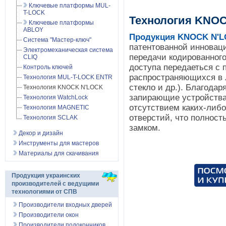
Ключевые платформы MUL-
T-LOCK
Технология KNO
Ключевые платформы
ABLOY
Продукция KNOCK N'
Система "Мастер-ключ"
патентованной инновац
Электромеханическая система
передачи кодированного
CLIQ
доступа передаеться с 
Контроль ключей
распространяющихся в 
Технология MUL-T-LOCK ENTR
стекло и др.). Благода
Технология KNOCK N'LOCK
запирающие устройства
Технология WatchLock
отсутствием каких-либо
Технология MAGNETIC
отверстий, что полнос
Технология SCLAK
замком.
Декор и дизайн
Инструменты для мастеров
Материалы для скачивания
Продукция украинских
производителей с ведущими
технологиями от СПВ
Производители входных дверей
Производители окон
Производители подоконников