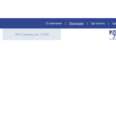
О компании
|
Продукция
|
Где купить
|
Це
SPV Company Ltd. © 2026