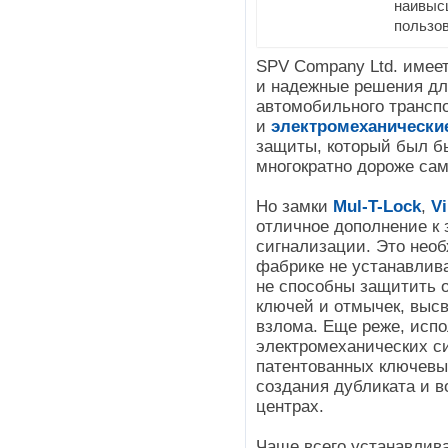
наивыс
пользов
SPV Company Ltd. имее
и надежные решения дл
автомобильного трансп
и
электромеханически
защиты, который был бы
многократно дороже сам
Но замки
Mul-T-Lock
,
Vi
отличное дополнение к 
сигнализации. Это необ
фабрике не устанавлив
не способны защитить 
ключей и отмычек, выс
взлома. Еще реже, исп
электромеханических си
патентованных ключевы
создания дубликата и 
центрах.
Чаще всего устанавлива