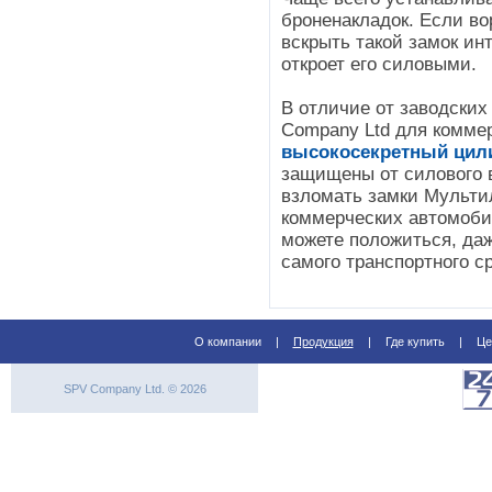
броненакладок. Если во
вскрыть такой замок ин
откроет его силовыми.
В отличие от заводских
Company Ltd для комме
высокосекретный цил
защищены от силового 
взломать замки Мультил
коммерческих автомобил
можете положиться, да
самого транспортного с
О компании
|
Продукция
|
Где купить
|
Це
SPV Company Ltd. © 2026