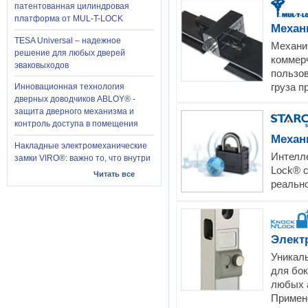
патентованная цилиндровая
платформа от MUL-T-LOCK
Механ
TESA Universal – надежное
Механич
решение для любых дверей
коммер
эваковыходов
пользо
груза п
Инновационная технология
дверных доводчиков ABLOY® -
защита дверного механизма и
контроль доступа в помещения
Механ
Накладные электромеханические
Интелле
замки VIRO®: важно то, что внутри
Lock® с
Читать все
реальн
Элект
Уникал
для бо
любых 
Примен