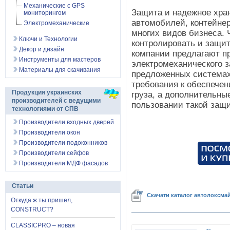
Механические с GPS
Защита и надежное хран
мониторингом
автомобилей, контейне
Электромеханические
многих видов бизнеса.
Ключи и Технологии
контролировать и защит
Декор и дизайн
компании предлагают п
Инструменты для мастеров
электромеханического 
Материалы для скачивания
предложенных системах
требования к обеспече
Продукция украинских
груза, а дополнительны
производителей с ведущими
пользовании такой защ
технологиями от СПВ
Производители входных дверей
Производители окон
Производители подоконников
Производители сейфов
Производители МДФ фасадов
Статьи
Скачати каталог автолоксма
Откуда ж ты пришел,
CONSTRUCT?
CLASSICPRO – новая