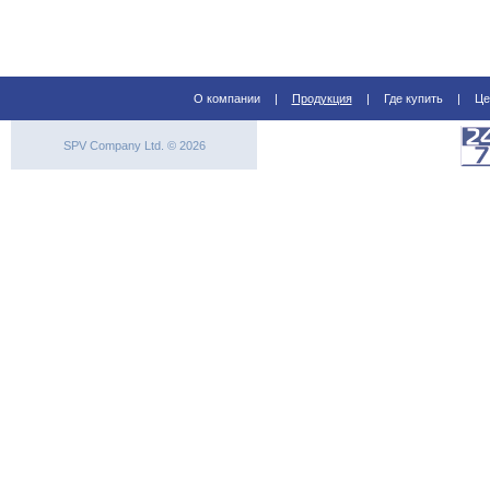
О компании
|
Продукция
|
Где купить
|
Це
SPV Company Ltd. © 2026