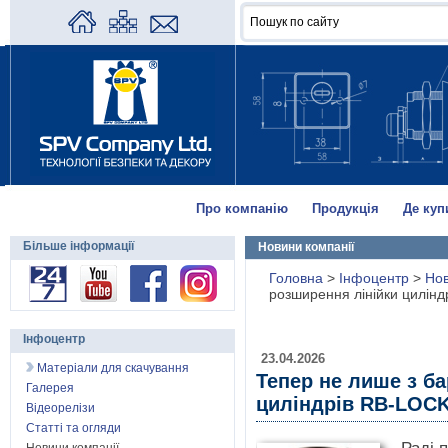
Про компанію
Продукція
Де куп
Більше інформації
Новини компанії
Головна
>
Інфоцентр
>
Нов
розширення лінійки цилін
Інфоцентр
23.04.2026
Матеріали для скачування
Тепер не лише з б
Галерея
циліндрів RB-LOC
Відеорелізи
Статті та огляди