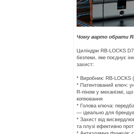
Чому варто обрати 
Циліндри RB-LOCKS D7R
безпеки, яке поєднує інн
захист:
* Виробник: RB-LOCKS (
* Патентований ключ: ун
R-піном у механізмі, щ
копіювання
* Голова ключа: передба
— ідеально для бренду
* Захист від висвердлюв
та плузі ефективно про
* Антизламна функція: 