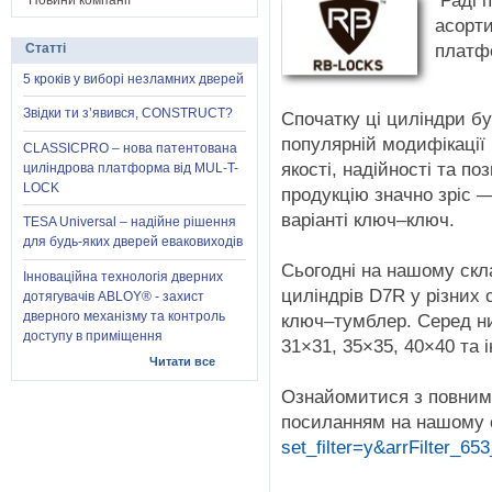
Раді 
Новини компанії
асорт
платф
Статті
5 кроків у виборі незламних дверей
Звідки ти з’явився, CONSTRUCT?
Спочатку ці циліндри бу
популярній модифікації 
CLASSICPRO – нова патентована
якості, надійності та по
циліндрова платформа від MUL-T-
LOCK
продукцію значно зріс —
варіанті ключ–ключ.
TESA Universal – надійне рішення
для будь-яких дверей еваковиходів
Сьогодні на нашому скл
Інноваційна технологія дверних
циліндрів D7R у різних 
дотягувачів ABLOY® - захист
дверного механізму та контроль
ключ–тумблер. Серед ни
доступу в приміщення
31×31, 35×35, 40×40 та і
Читати все
Ознайомитися з повним
посиланням на нашому 
set_filter=y&arrFilter_