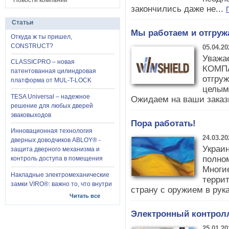
Новости компании
закончились даже не...
Статьи
Мы работаем и отгруж
Откуда ж ты пришел,
CONSTRUCT?
05.04.20
Уважа
CLASSICPRO – новая
КОМПА
патентованная цилиндровая
отгру
платформа от MUL-T-LOCK
целыми
TESA Universal – надежное
Ожидаем на ваши заказы
решение для любых дверей
эваковыходов
Пора работать!
Инновационная технология
24.03.20
дверных доводчиков ABLOY® -
Украи
защита дверного механизма и
полно
контроль доступа в помещения
Многи
Накладные электромеханические
терри
замки VIRO®: важно то, что внутри
страну с оружием в рук
Читать все
Электронный контролле
25.01.20