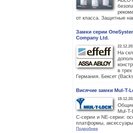
ABLOY
безоп
реком
от класса. Защитные на
Замки серии OneSyste
Company Ltd.
22.12.20
На ск
допол
конст
в трех
Германия. Бексет (Backs
Висячие замки Mul-T-L
18.12.20
Общие
Mul-T-
С-серии и NE-серии: о
платформы, аксессуары.
Подробнее