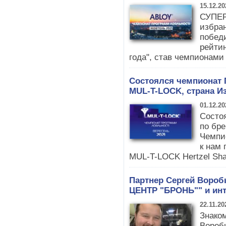
15.12.20
СУПЕР
избран
побед
рейти
года", став чемпионами
Состоялся чемпионат
MUL-T-LOCK, страна И
01.12.20
Состо
по бр
Чемпи
к нам
MUL-T-LOCK Hertzel Shar
Партнер Сергей Вороб
ЦЕНТР "БРОНЬ"" и инт
22.11.20
Знаком
Вороб