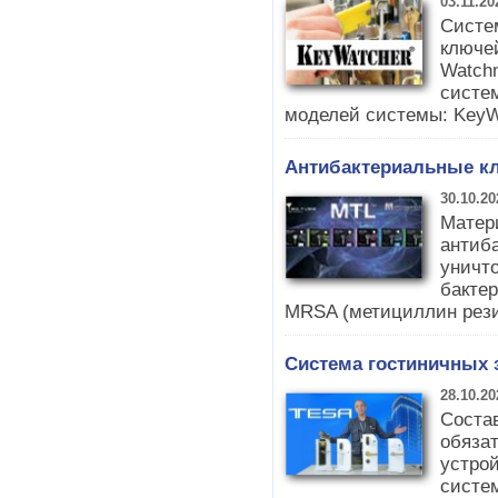
03.11.20
Систе
ключе
Watch
систе
моделей системы: KeyWat
Антибактериальные кл
30.10.20
Матер
антиб
уничт
бактер
MRSA (метициллин рези
Система гостиничных 
28.10.20
Соста
обязат
устро
систе