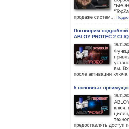
"БРОН
"TopZa
продаже систем...
Подро
Поговорим подробней 
ABLOY PROTEC 2 CLIQ
19.11.20
Функц
привя
устано
вы. Вх
после активации ключа 
5 основных преимуще
19.11.20
ABLOY
ключ, 
цилин
техно
предоставлять доступ п