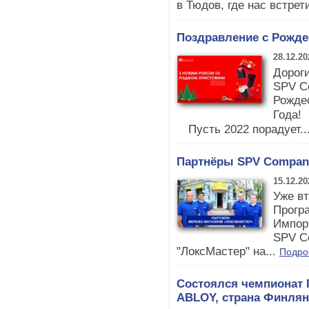
в Тюдов, где нас встрет
Поздравление с Рожд
28.12.20
Дороги
SPV Co
Рожде
Года! 
⠀ Пусть 2022 порадует..
Партнёры SPV Company
15.12.20
Уже в
Прогр
Импор
SPV Co
"ЛоксМастер" на...
Подро
Состоялся чемпионат
ABLOY, страна Финлян