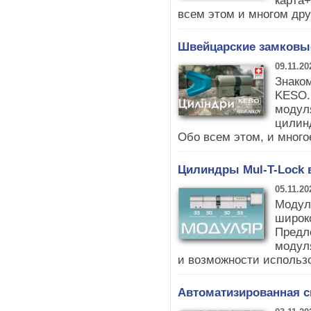
карта
всем этом и многом дру
Швейцарские замков
09.11.20
Знако
KESO.
модул
цилин
Обо всем этом, и многое
Цилиндры Mul-T-Lock 
05.11.20
Модул
широк
Предло
модул
и возможности использо
Автоматизированная с