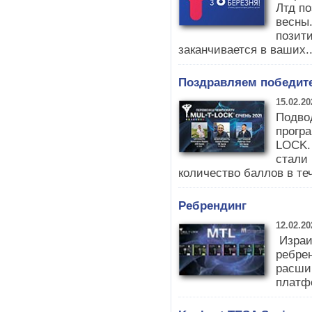
Лтд по
весны
позити
заканчивается в ваших.
Поздравляем победите
15.02.20
Подво
прогр
LOCK.
стали
количество баллов в те
Ребрендинг
12.02.20
Израи
ребре
расшир
платф