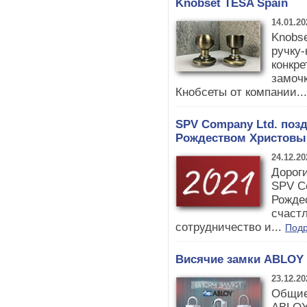
Knobset TESA Spain
14.01.20
Knobse
ручку
конкре
замоч
Кнобсеты от компании..
SPV Company Ltd. поз
Рождеством Христовы
24.12.20
Дороги
SPV Co
Рожде
счастл
сотрудничество и...
Под
Висячие замки ABLOY
23.12.20
Общие