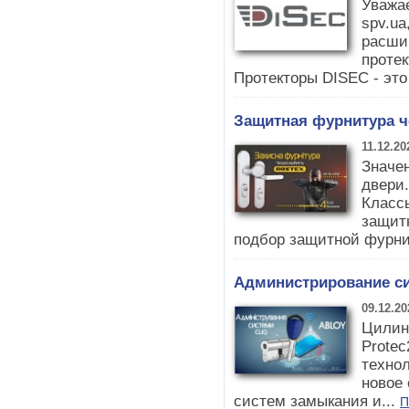
Уважа
spv.ua
расши
проте
Протекторы DISEC - это
Защитная фурнитура ч
11.12.20
Значе
двери.
Класс
защит
подбор защитной фурнит
Администрирование с
09.12.20
Цилин
Protec
технол
новое 
систем замыкания и...
П