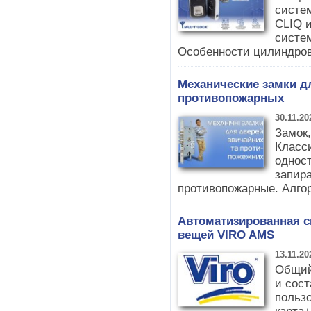
систем
CLIQ 
систем
Особенности цилиндров 
Механические замки д
противопожарных
30.11.20
Замок,
Класс
одност
запир
противопожарные. Алгор
Автоматизированная с
вещей VIRO AMS
13.11.20
Общий
и сос
пользо