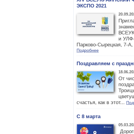
ЭКСПО 2021
20.09.20
Пригл
знаме
ВСЕУ
и УЛФ-
Парково-Сырецкая, 7-А,
Подробнее
Поздравляем с праздн
18.06.20
От чис
поздра
Троиц
цвету
счастья, как в этот...
Под
С 8 марта
05.03.20
Дорог