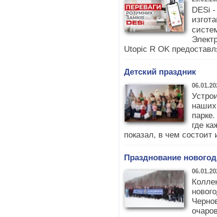
DESi -
изгот
систе
Электр
Utopic R OK предоставл
Детский праздник
06.01.20
Устро
наших
парке.
где ка
показал, в чем состоит 
Празднование новогод
06.01.20
Коллек
нового
Черно
очаров