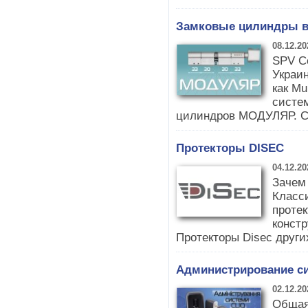
Замковые цилиндры 
08.12.20
SPV C
Украи
как Mu
систе
цилиндров МОДУЛЯР. С
Протекторы DISEC
04.12.20
Зачем
Класс
протек
констр
Протекторы Disec других
Администрирование с
02.12.20
Общая