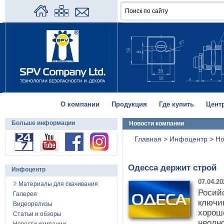
О компании
Продукция
Где купить
Цент
Больше информации
Новости компании
Главная
>
Инфоцентр
>
Но
Одесса держит строй
Инфоцентр
07.04.20
Материалы для скачивания
Росийс
Галерея
ключик
Видеорелизы
хорош
Статьи и обзоры
неодн