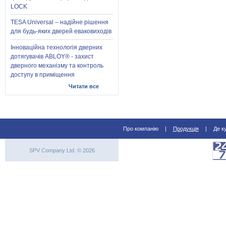
LOCK
TESA Universal – надійне рішення
для будь-яких дверей еваковиходів
Інноваційна технологія дверних
дотягувачів ABLOY® - захист
дверного механізму та контроль
доступу в приміщення
Читати все
Про компанію
|
Продукція
|
Де к
SPV Company Ltd. © 2026