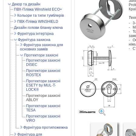
Зах
Декор та дизайн
Prot
Кра
ПВХ-Плівка Winshield ECO+
Кольори та типи тумблерів
Тех
ПВХ-Плівка WINSHIELD
- 3-
- М
Дизайн голови бланку ключа
- То
Фурнітура інтер'єрна
зам
Фурнітура захисна
- О
ніке
Фурнітура захисна для
- С
основних замків
Протектори захисні
Протектори захисні
DISEC
Протектори захисні
ROSTEX
Протектори захисні
ESETY by MUL-T-
LOCK®
Протектори захисні
ABLOY
Протектори захисні
TESA
Протектори захисні
VIRO
Фурнітура протипожежна
Фурнітура для