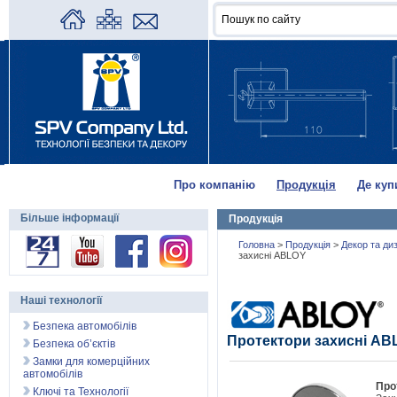
Про компанію
Продукція
Де куп
Більше інформації
Продукція
Головна
>
Продукція
>
Декор та ди
захисні ABLOY
Наші технології
Безпека автомобілів
Протектори захисні AB
Безпека об’єктів
Замки для комерційних
автомобілів
Про
Ключі та Технології