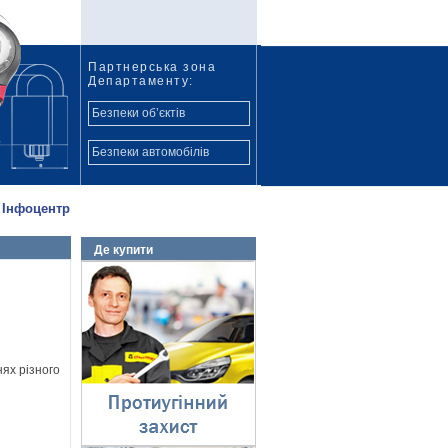
Партнерська зона
Департаменту:
Безпеки об’єктів
Безпеки автомобілів
Інфоцентр
Де купити
Протиугінний захист
⇓
ях різного