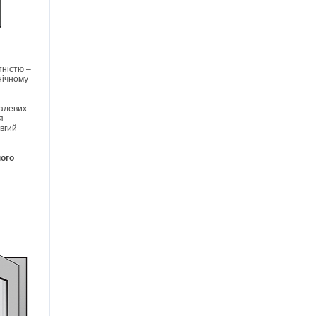
тністю –
нічному
талевих
я
вгий
ного