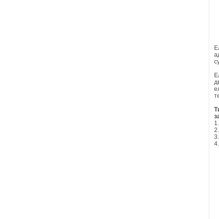
Е
а
с
Е
д
е
т
Т
з
1
2
3
4