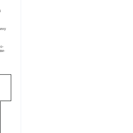
і
дину
о-
ви-