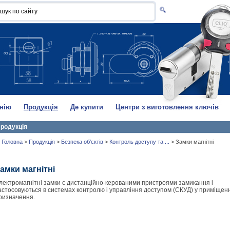
нію
Продукція
Де купити
Центри з виготовлення ключів
родукція
Головна
>
Продукція
>
Безпека об’єктів
>
Контроль доступу та ...
>
Замки магнітні
амки магнітні
лектромагнітні замки є дистанційно-керованими пристроями замикання і
астосовуються в системах контролю і управління доступом (СКУД) у приміщенн
ризначення.