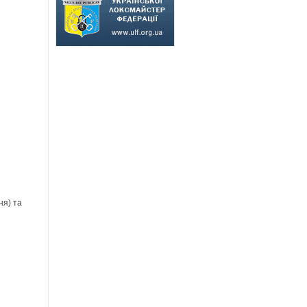
ня) та