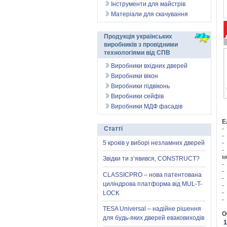
Інструменти для майстрів
Матеріали для скачування
Продукція українських
виробників з провідними
технологіями від СПВ
Виробники вхідних дверей
Виробники вікон
Виробники підвіконь
Виробники сейфів
Виробники МДФ фасадів
Е
Статті
-
-
5 кроків у виборі незламних дверей
-
-
м
Звідки ти з’явився, CONSTRUCT?
-
-
CLASSICPRO – нова патентована
-
циліндрова платформа від MUL-T-
-
-
LOCK
-
TESA Universal – надійне рішення
О
для будь-яких дверей еваковиходів
1