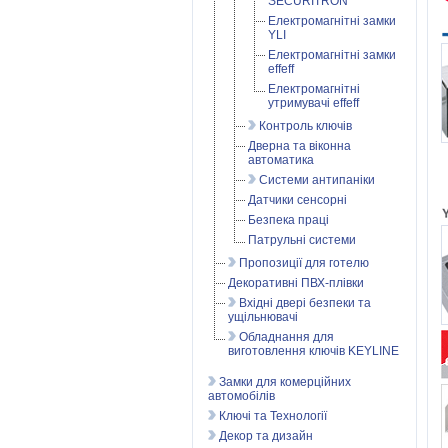
SECURITRON
Електромагнітні замки
YLI
Електромагнітні замки
effeff
Електромагнітні
утримувачі effeff
Контроль ключів
Дверна та віконна
автоматика
Системи антипаніки
Датчики сенсорні
Безпека праці
Патрульні системи
Пропозиції для готелю
Декоративні ПВХ-плівки
Вхідні двері безпеки та
ущільнювачі
Обладнання для
виготовлення ключів KEYLINE
Замки для комерційних
автомобілів
Ключі та Технології
Декор та дизайн