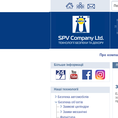
Про компа
Більше інформації
П
З
Наші технології
Е
Безпека автомобілів
з
п
Безпека об’єктів
Замкові циліндри
Замки механічні
Фурнітура