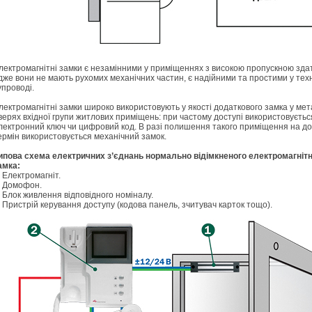
лектромагнітні замки є незамінними у приміщеннях з високою пропускною зда
дже вони не мають рухомих механічних частин, є надійними та простими у тех
упроводі.
лектромагнітні замки широко використовують у якості додаткового замка у ме
верях вхідної групи житлових приміщень: при частому доступі використовуєтьс
лектронний ключ чи цифровий код. В разі полишення такого приміщення на до
ермін використовується механічний замок.
ипова схема електричних з’єднань нормально відімкненого електромагніт
амка:
. Електромагніт.
. Домофон.
. Блок живлення відповідного номіналу.
. Пристрій керування доступу (кодова панель, зчитувач карток тощо).