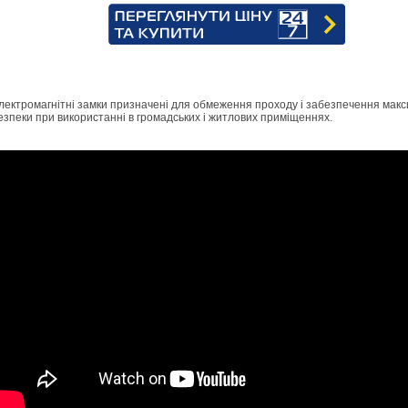
лектромагнітні замки призначені для обмеження проходу і забезпечення мак
езпеки при використанні в громадських і житлових приміщеннях.