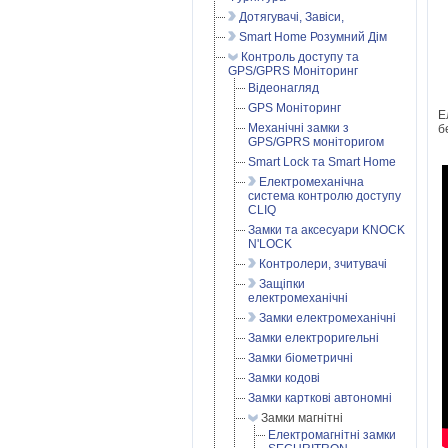
Дотягувачі, Завіси,
Smart Home Розумний Дім
Контроль доступу та
GPS/GPRS Моніторинг
Відеонагляд
GPS Моніторинг
Е
Механічні замки з
б
GPS/GPRS моніторигом
Smart Lock та Smart Home
Електромеханічна
система контролю доступу
CLIQ
Замки та аксесуари KNOCK
N'LOCK
Контролери, зчитувачі
Защіпки
електромеханічні
Замки електромеханічні
Замки електроригельні
Замки біометричні
Замки кодові
Замки карткові автономні
Замки магнітні
Електромагнітні замки