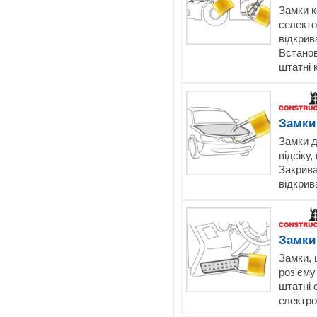
Замки к
селекто
відкрив
Встанов
штатні 
Замки
Замки д
відсіку
Закрива
відкрив
Замки 
Замки, 
роз'єму
штатні 
електро