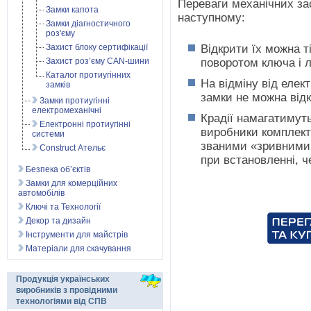
Переваги механічних зас
Замки капота
наступному:
Замки діагностичного
роз'єму
Захист блоку сертифікації
Відкрити їх можна т
Захист роз’єму CAN-шини
поворотом ключа і 
Каталог протиугінних
На відміну від елек
замків
замки не можна відк
Замки протиугінні
електромеханічні
Крадії намагатимуть
Електронні протиугінні
виробники комплекту
системи
званими «зривними»
Construct Ательє
при встановленні, 
Безпека об’єктів
Замки для комерційних
автомобілів
Ключі та Технології
Декор та дизайн
Інструменти для майстрів
Матеріали для скачування
Продукція українських
виробників з провідними
технологіями від СПВ