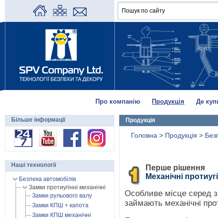
Про компанію
Продукція
Де куп
Більше інформації
Продукція
Головна
>
Продукція
>
Без
Наші технології
Перше рішення
Механічні протиуг
Безпека автомобілів
Замки протиугінні механічні
Особливе місце серед з
Замки рульового валу
займають механічні прот
Замки КПШ + капота
Замки КПШ механічні