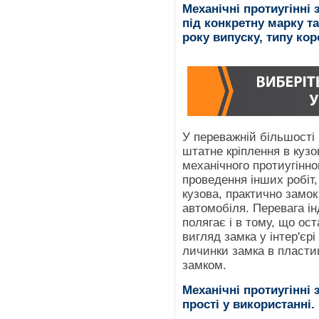
Механічні протиугінні
під конкретну марку т
року випуску, типу ко
У переважній більшості
штатне кріплення в кузо
механічного протиугінно
проведення інших робіт,
кузова, практично замо
автомобіля. Перевага і
полягає і в тому, що ос
вигляд замка у інтер'єр
личинки замка в пластик
замком.
Механічні протиугінні
прості у використанні.