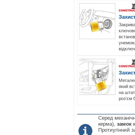
Захист
Закрива
ключово
встанов
унеможл
відключ
Захис
Метале
який вс
на штат
роз'єм 
Серед механічн
керма),
замок 
Протиугінний з