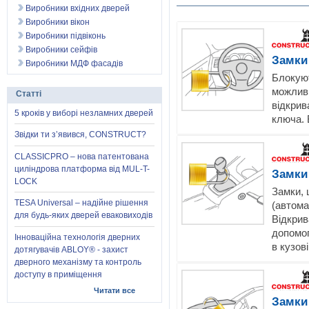
Виробники вхідних дверей
Виробники вікон
Виробники підвіконь
Виробники сейфів
Замки
Виробники МДФ фасадів
Блокуют
можливі
Статті
відкрив
5 кроків у виборі незламних дверей
ключа. 
Звідки ти з’явився, CONSTRUCT?
CLASSICPRO – нова патентована
циліндрова платформа від MUL-T-
Замки
LOCK
Замки, 
TESA Universal – надійне рішення
(автомат
для будь-яких дверей еваковиходів
Відкри
допомог
Інноваційна технологія дверних
в кузові
дотягувачів ABLOY® - захист
дверного механізму та контроль
доступу в приміщення
Читати все
Замки