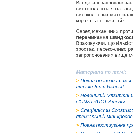
Всі деталі запропонова
виготовляються на заво
високоякісних матеріалі
корозії та термостійкі.
Серед механічних проти
перемикання швидкос
Враховуючи, що кількіст
зростає, переконливо р
запропонованих вище ме
Матеріали по темі:
>
Повна пропозиція мех
автомобілів Renault
>
Новенький Mitsubishi
CONSTRUCT Ательє
>
Спеціалісти Construc
преміальний міні-кросове
>
Повна протиугінна про