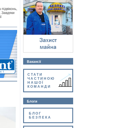
Захист майна
⇓
 підвіконь,
. Завдяки
ї
Вакансії
СТАТИ
ЧАСТИНОЮ
НАШОЇ
КОМАНДИ
Блоги
БЛОГ
БЕЗПЕКА