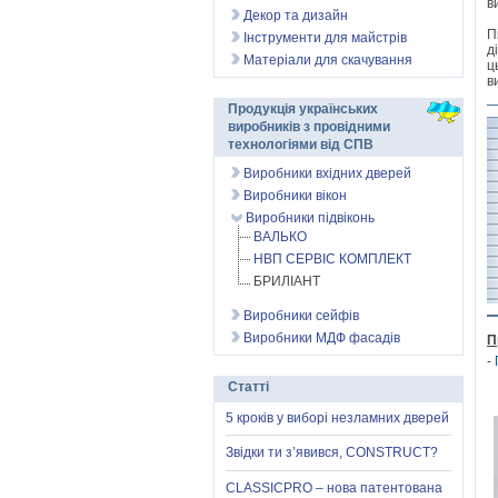
в
Декор та дизайн
П
Інструменти для майстрів
д
Матеріали для скачування
ц
в
Продукція українських
виробників з провідними
технологіями від СПВ
Виробники вхідних дверей
Виробники вікон
Виробники підвіконь
ВАЛЬКО
НВП СЕРВІС КОМПЛЕКТ
БРИЛІАНТ
Виробники сейфів
Виробники МДФ фасадів
П
-
Статті
5 кроків у виборі незламних дверей
Звідки ти з’явився, CONSTRUCT?
CLASSICPRO – нова патентована