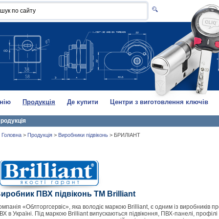
нію
Продукція
Де купити
Центри з виготовлення ключів
родукція
Головна
>
Продукція
>
Виробники підвіконь
>
БРИЛІАНТ
иробник ПВХ підвіконь ТМ Brilliant
омпанія «Облторгсервіс», яка володіє маркою Brilliant, є одним із виробників пр
ВХ в Україні. Під маркою Brilliant випускаються підвіконня, ПВХ-панелі, профілі