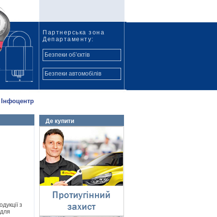
Партнерська зона
Департаменту:
Безпеки об’єктів
Безпеки автомобілів
Інфоцентр
Де купити
Протиугінний захист
⇓
одукції з
 для