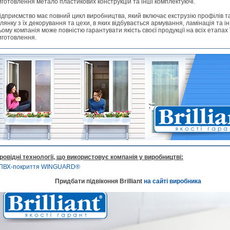
иготовлення метало пластикових конструкцій та інші комплектуючі.
ідприємство має повний цикл виробництва, який включає екструзію профілів та
ілянку з їх декорування та цехи, в яких відбувається армування, ламінація та ін
ьому компанія може повністю гарантувати якість своєї продукції на всіх етапах ї
иготовлення.
ровідні технології, що використовує компанія у виробництві:
ПВХ-покриття WINGUARD®
Придбати підвіконня Brilliant
на сайті виробника