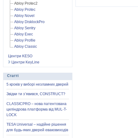
Abloy Protec2
Abloy Protec
Abloy Novel
Abloy DisklockPro
Abloy Sentry
Abloy Exec
Abloy Profile
Abloy Classic
Центри KESO
Центри KeyLine
Статті
5 кроків у виборі незламних дверей
Звідки ти з’явився, CONSTRUCT?
CLASSICPRO – нова патентована
циліндрова платформа від MUL-T-
LOCK
TESA Universal – надійне рішення
для будь-яких дверей еваковиходів