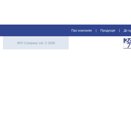
Про компанію
|
Продукція
|
Де к
SPV Company Ltd. © 2026