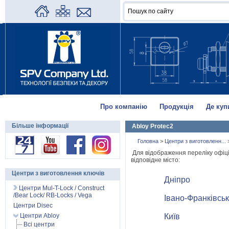
Про компанію
Продукція
Де куп
Більше інформації
Abloy Protec2
Головна
>
Центри з виготовленн...
Для відображення переліку офіці
відповідне місто:
Центри з виготовлення ключів
Дніпро
Центри Mul-T-Lock / Construct
/Bear Lock/ RB-Locks / Vega
Івано-Франківськ
Центри Disec
Центри Abloy
Київ
Всі центри