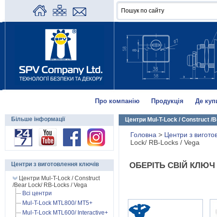
Про компанію
Продукція
Де куп
Більше інформації
Центри Mul-T-Lock / Construct /
Головна
>
Центри з вигото
Lock/ RB-Locks / Vega
Центри з виготовлення ключів
ОБЕРІТЬ СВІЙ КЛЮЧ 
Центри Mul-T-Lock / Construct
/Bear Lock/ RB-Locks / Vega
1
Всі центри
Mul-T-Lock MTL800/ MT5+
Mul-T-Lock MTL600/ Interactive+