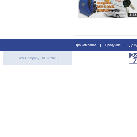
Про компанію
|
Продукція
|
Де к
SPV Company Ltd. © 2026