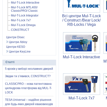
Mul-T-Lock Interactive
Mul-T-Lock MTL400/
ClassicPRO/ Classic
Всі центри Mul-T-Lock
Mul-T-Lock Integrator
/ Construct /Bear Lock/
Mul-T-Lock 7x7
RB-Locks / Vega
Mul-T-Lock Omega
CONSTRUCT
Центри Disec
Центри Abloy
Центри KESO
Центри KeyLine
Mul-T-Lock Interactive
M
Статті
5 кроків у виборі незламних дверей
Звідки ти з’явився, CONSTRUCT?
CLASSICPRO – нова патентована
циліндрова платформа від MUL-T-
LOCK
Mul-T-Lock 7x7
TESA Universal – надійне рішення
для будь-яких дверей еваковиходів