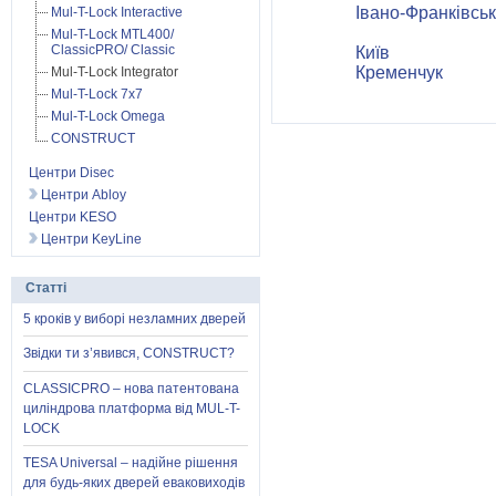
Івано-Франківськ
Mul-T-Lock Interactive
Mul-T-Lock MTL400/
ClassicPRO/ Classic
Київ
Кременчук
Mul-T-Lock Integrator
Mul-T-Lock 7x7
Mul-T-Lock Omega
CONSTRUCT
Центри Disec
Центри Abloy
Центри KESO
Центри KeyLine
Статті
5 кроків у виборі незламних дверей
Звідки ти з’явився, CONSTRUCT?
CLASSICPRO – нова патентована
циліндрова платформа від MUL-T-
LOCK
TESA Universal – надійне рішення
для будь-яких дверей еваковиходів