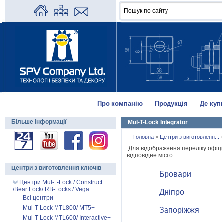
Про компанію
Продукція
Де куп
Більше інформації
Mul-T-Lock Integrator
Головна
>
Центри з виготовленн...
Для відображення переліку офіці
відповідне місто:
Центри з виготовлення ключів
Бровари
Центри Mul-T-Lock / Construct
/Bear Lock/ RB-Locks / Vega
Дніпро
Всі центри
Mul-T-Lock MTL800/ MT5+
Запоріжжя
Mul-T-Lock MTL600/ Interactive+