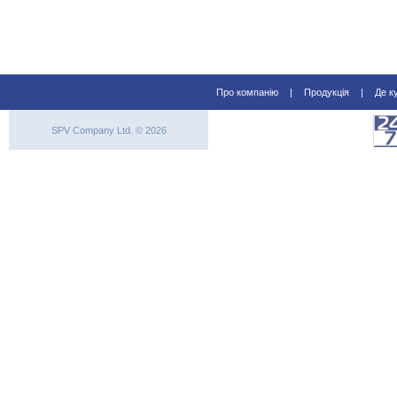
Про компанію
|
Продукція
|
Де к
SPV Company Ltd. © 2026