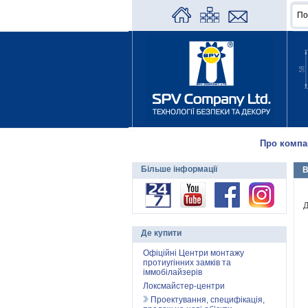
Про компа
Більше інформації
В
Д
Де купити
Офіційні Центри монтажу
протиугінних замків та
іммобілайзерів
Локсмайстер-центри
Проектування, специфікація,