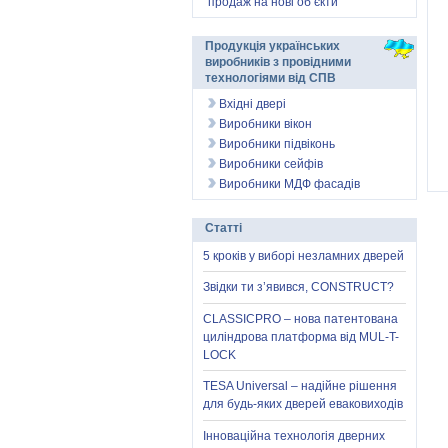
продаж на нові об’єкти
Продукція українських
виробників з провідними
технологіями від СПВ
Вхідні двері
Виробники вікон
Виробники підвіконь
Виробники сейфів
Виробники МДФ фасадів
Статті
5 кроків у виборі незламних дверей
Звідки ти з’явився, CONSTRUCT?
CLASSICPRO – нова патентована
циліндрова платформа від MUL-T-
LOCK
TESA Universal – надійне рішення
для будь-яких дверей еваковиходів
Інноваційна технологія дверних