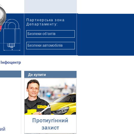
Партнерська зона
Департаменту:
Безпеки об’єктів
Безпеки автомобілів
Інфоцентр
Де купити
Протиугінний захист
⇓
кий