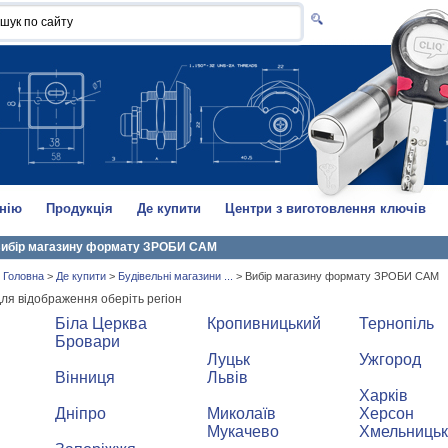
нію
Продукція
Де купити
Центри з виготовлення ключів
ибір магазину формату ЗРОБИ САМ
Головна
>
Де купити
>
Будівельні магазини ...
>
Вибір магазину формату ЗРОБИ САМ
ля відображення оберіть регіон
Біла Церква
Кропивницький
Тернопіль
Бровари
Луцьк
Ужгород
Вінниця
Львів
Харків
Дніпро
Миколаїв
Херсон
Мукачево
Хмельниць