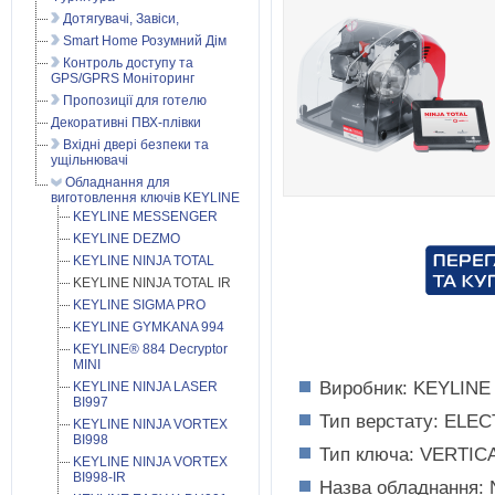
Дотягувачі, Завіси,
Smart Home Розумний Дім
Контроль доступу та
GPS/GPRS Моніторинг
Пропозиції для готелю
Декоративні ПВХ-плівки
Вхідні двері безпеки та
ущільнювачі
Обладнання для
виготовлення ключів KEYLINE
KEYLINE MESSENGER
KEYLINE DEZMO
KEYLINE NINJA TOTAL
KEYLINE NINJA TOTAL IR
KEYLINE SIGMA PRO
KEYLINE GYMKANA 994
KEYLINE® 884 Decryptor
MINI
Виробник: KEYLINE (
KEYLINE NINJA LASER
BI997
Тип верстату: ELE
KEYLINE NINJA VORTEX
BI998
Тип ключа: VERTIC
KEYLINE NINJA VORTEX
BI998-IR
Назва обладнання: