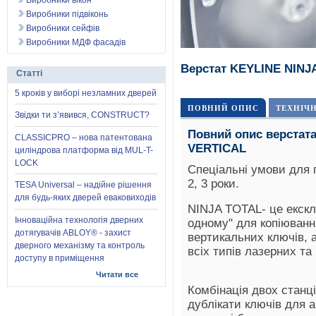
Виробники вікон
Виробники підвіконь
Виробники сейфів
Виробники МДФ фасадів
Верстат KEYLINE NINJ
Статті
5 кроків у виборі незламних дверей
ПОВНИЙ ОПИС
ТЕХНІЧ
Звідки ти з’явився, CONSTRUCT?
Повний опис верстат
CLASSICPRO – нова патентована
VERTICAL
циліндрова платформа від MUL-T-
LOCK
Спеціальні умови для 
2, 3 роки.
TESA Universal – надійне рішення
для будь-яких дверей еваковиходів
NINJA TOTAL- це екскл
Інноваційна технологія дверних
одному" для копіюванн
дотягувачів ABLOY® - захист
вертикальних ключів, 
дверного механізму та контроль
всіх типів лазерних т
доступу в приміщення
Читати все
Комбінація двох станц
дублікати ключів для 