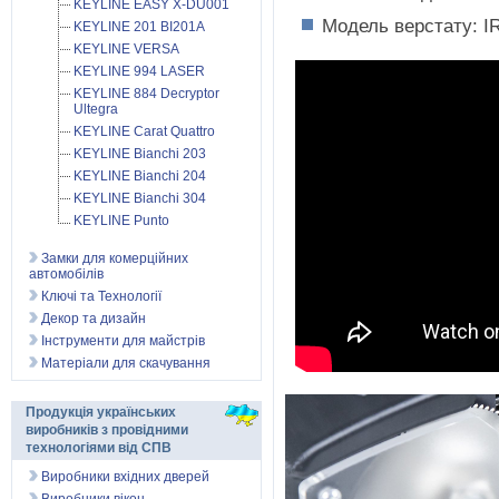
KEYLINE EASY X-DU001
Модель верстату: I
KEYLINE 201 BI201A
KEYLINE VERSA
KEYLINE 994 LASER
KEYLINE 884 Decryptor
Ultegra
KEYLINE Carat Quattro
KEYLINE Bianchi 203
KEYLINE Bianchi 204
KEYLINE Bianchi 304
KEYLINE Punto
Замки для комерційних
автомобілів
Ключі та Технології
Декор та дизайн
Інструменти для майстрів
Матеріали для скачування
Продукція українських
виробників з провідними
технологіями від СПВ
Виробники вхідних дверей