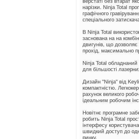
верстаті без втарат яко
нарізки. Ninja Total п
графічного гравіруванн
спеціального затискач
В Ninja Total використ
заснована на на комбін
двигунів, що дозволяє 
прохід, максимально п
Ninja Total обладнани
для більшості лазерни
Дизайн "Ninja" від Keyl
компактністю. Легкокер
рахунок великого робоч
ідеальним робочим ін
Новітнє програмне забе
робить Ninja Total про
інтерфесу користувача 
швидкий доступ до одн
ринку.