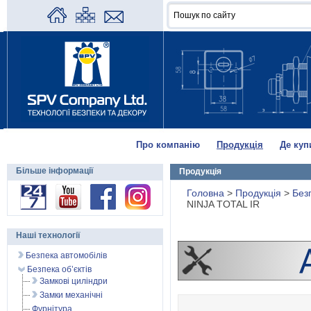
Про компанію
Продукція
Де куп
Більше інформації
Продукція
Головна
>
Продукція
>
Без
NINJA TOTAL IR
Наші технології
Безпека автомобілів
Безпека об’єктів
Замкові циліндри
Замки механічні
Фурнітура