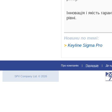
Інновація і якість гар
рівні.
Новини по темі:
>
Keyline Sigma Pro
Про компанію
|
Продукція
|
Де к
SPV Company Ltd. © 2026