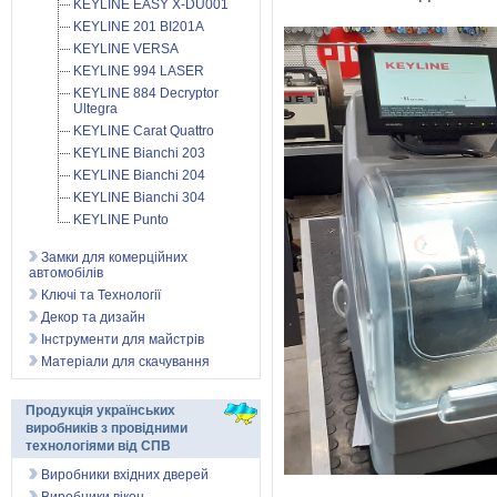
KEYLINE EASY X-DU001
KEYLINE 201 BI201A
KEYLINE VERSA
KEYLINE 994 LASER
KEYLINE 884 Decryptor
Ultegra
KEYLINE Carat Quattro
KEYLINE Bianchi 203
KEYLINE Bianchi 204
KEYLINE Bianchi 304
KEYLINE Punto
Замки для комерційних
автомобілів
Ключі та Технології
Декор та дизайн
Інструменти для майстрів
Матеріали для скачування
Продукція українських
виробників з провідними
технологіями від СПВ
Виробники вхідних дверей