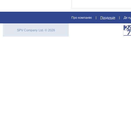
Про компанію
|
Продукція
|
Де к
SPV Company Ltd. © 2026