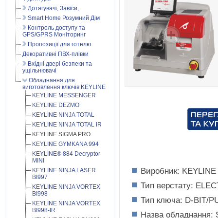
Дотягувачі, Завіси,
Smart Home Розумний Дім
Контроль доступу та
GPS/GPRS Моніторинг
Пропозиції для готелю
Декоративні ПВХ-плівки
Вхідні двері безпеки та
ущільнювачі
Обладнання для
виготовлення ключів KEYLINE
KEYLINE MESSENGER
KEYLINE DEZMO
KEYLINE NINJA TOTAL
KEYLINE NINJA TOTAL IR
KEYLINE SIGMA PRO
KEYLINE GYMKANA 994
KEYLINE® 884 Decryptor
MINI
Виробник: KEYLINE (
KEYLINE NINJA LASER
BI997
Тип верстату: ELE
KEYLINE NINJA VORTEX
BI998
Тип ключа: D-BIT/
KEYLINE NINJA VORTEX
BI998-IR
Назва обладнання: