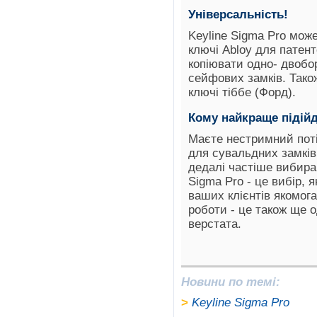
Універсальність!
Keyline Sigma Pro мож
ключі Abloy для патен
копіювати одно- двобо
сейфових замків. Також
ключі тіббе (Форд).
Кому найкраще підійд
Маєте нестримний поті
для сувальдних замків
дедалі частіше вибира
Sigma Pro - це вибір,
ваших клієнтів якомог
роботи - це також ще о
верстата.
Новини по темі:
>
Keyline Sigma Pro