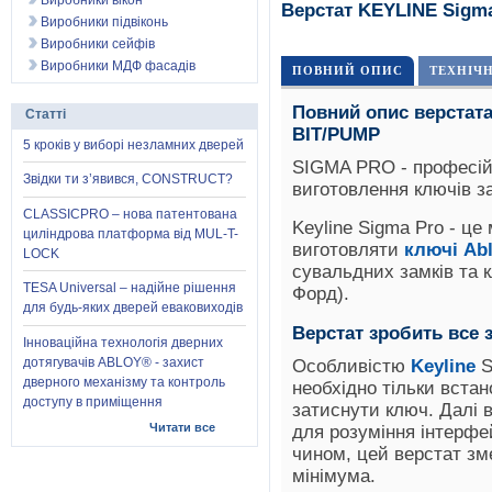
Виробники вікон
Верстат KEYLINE Sigm
Виробники підвіконь
Виробники сейфів
Виробники МДФ фасадів
ПОВНИЙ ОПИС
ТЕХНІЧ
Повний опис верстат
Статті
BIT/PUMP
5 кроків у виборі незламних дверей
SIGMA PRO - професій
Звідки ти з’явився, CONSTRUCT?
виготовлення ключів з
CLASSICPRO – нова патентована
Keyline Sigma Pro - це
циліндрова платформа від MUL-T-
виготовляти
ключі Ab
LOCK
сувальдних замків та 
TESA Universal – надійне рішення
Форд).
для будь-яких дверей еваковиходів
Верстат зробить все з
Інноваційна технологія дверних
дотягувачів ABLOY® - захист
Особливістю
Keyline
S
дверного механізму та контроль
необхідно тільки вста
доступу в приміщення
затиснути ключ. Далі 
Читати все
для розуміння інтерфе
чином, цей верстат зм
мінімума.