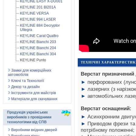
KEYLINE EASY X-DU001
KEYLINE 201 BI201A
KEYLINE VERSA
KEYLINE 994 LASER
KEYLINE 884 Decryptor
Ultegra
KEYLINE Carat Quattro
KEYLINE Bianchi 203
KEYLINE Bianchi 204
KEYLINE Bianchi 304
KEYLINE Punto
ТЕХНІЧНІ ХАРАКТЕРИСТИ
Замки для комерційних
Верстат призначений 
автомобілів
Ключі та Технології
►
перфорованих (луно
Декор та дизайн
►
лазерних (з нарізкою
Інструменти для майстрів
►
автомобільних лазе
Матеріали для скачування
Верстат оснащений:
Продукція українських
►
Асинхронним двигун
виробників з провідними
технологіями від СПВ
►
Приводом фрези та к
потрібному положенні;
Виробники вхідних дверей