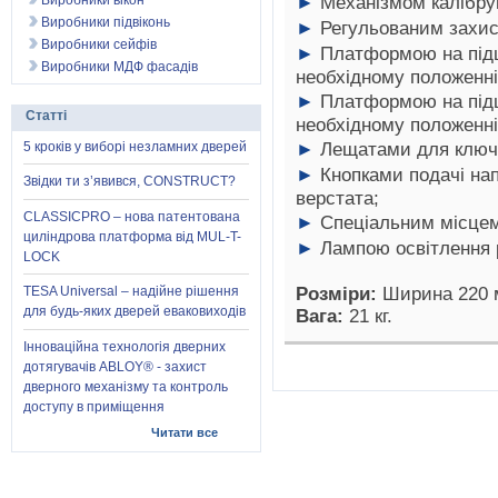
►
Механізмом калібрув
Виробники вікон
Виробники підвіконь
►
Регульованим захис
Виробники сейфів
►
Платформою на підш
Виробники МДФ фасадів
необхідному положенні
►
Платформою на підш
Статті
необхідному положенні
►
Лещатами для ключі
5 кроків у виборі незламних дверей
►
Кнопками подачі нап
Звідки ти з’явився, CONSTRUCT?
верстата;
CLASSICPRO – нова патентована
►
Спеціальним місцем
циліндрова платформа від MUL-T-
►
Лампою освітлення р
LOCK
Розміри:
Ширина 220 м
TESA Universal – надійне рішення
для будь-яких дверей еваковиходів
Вага:
21 кг.
Інноваційна технологія дверних
дотягувачів ABLOY® - захист
дверного механізму та контроль
доступу в приміщення
Читати все