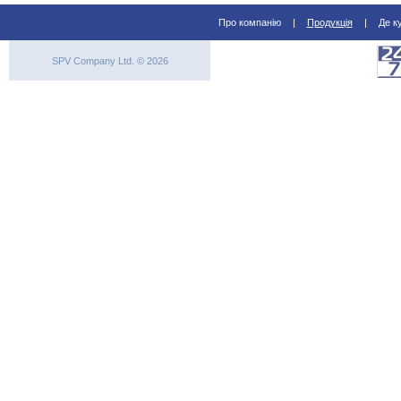
Про компанію
|
Продукція
|
Де к
SPV Company Ltd. © 2026