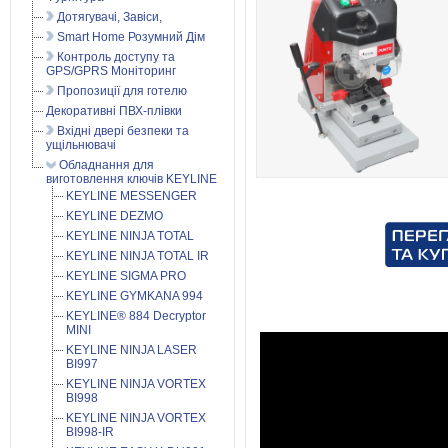
Дотягувачі, Завіси,
Smart Home Розумний Дім
Контроль доступу та
GPS/GPRS Моніторинг
Пропозиції для готелю
Декоративні ПВХ-плівки
Вхідні двері безпеки та
ущільнювачі
Обладнання для
виготовлення ключів KEYLINE
KEYLINE MESSENGER
KEYLINE DEZMO
KEYLINE NINJA TOTAL
KEYLINE NINJA TOTAL IR
KEYLINE SIGMA PRO
KEYLINE GYMKANA 994
KEYLINE® 884 Decryptor
MINI
KEYLINE NINJA LASER
BI997
KEYLINE NINJA VORTEX
BI998
KEYLINE NINJA VORTEX
BI998-IR