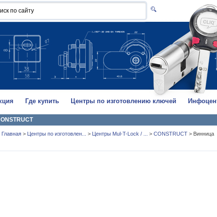
кция
Где купить
Центры по изготовлению ключей
Инфоцен
CONSTRUCT
Главная
>
Центры по изготовлен...
>
Центры Mul-T-Lock / ...
>
CONSTRUCT
>
Винница