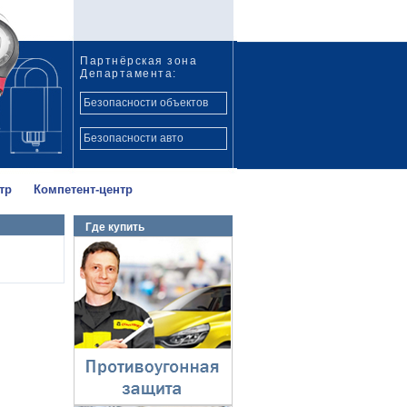
Партнёрская зона
Департамента:
Безопасности объектов
Безопасности авто
тр
Компетент-центр
Где купить
Противоугонная
защита
⇓