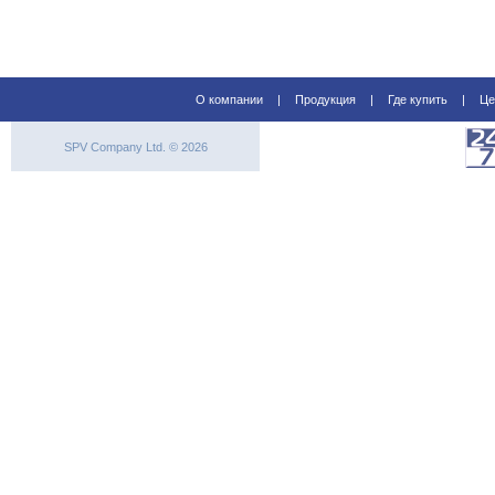
О компании
|
Продукция
|
Где купить
|
Це
SPV Company Ltd. © 2026