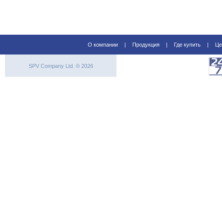
О компании
|
Продукция
|
Где купить
|
Це
SPV Company Ltd. © 2026