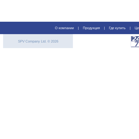
О компании
|
Продукция
|
Где купить
|
Це
SPV Company Ltd. © 2026