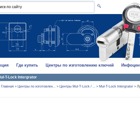
кция
Где купить
Центры по изготовлению ключей
Инфоцен
ul-T-Lock Intergrator
Главная
>
Центры по изготовлен...
>
Центры Mul-T-Lock / ...
>
Mul-T-Lock Intergrator
>
Л