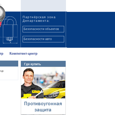
Партнёрская зона
Департамента:
Безопасности объектов
Безопасности авто
тр
Компетент-центр
Где купить
Противоугонная
уцк
защита
⇓