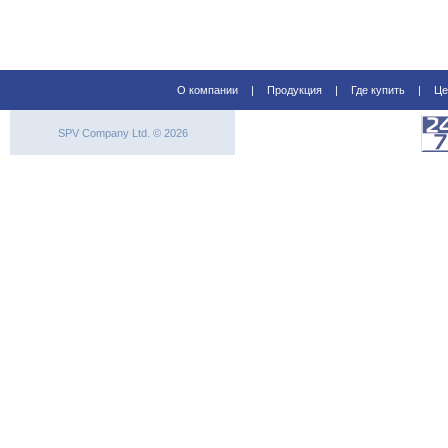
О компании
|
Продукция
|
Где купить
|
Це
SPV Company Ltd. © 2026