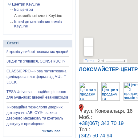
Центри KeyLine
Всі центри
Автомобільні ключі KeyLine
Ключі до механічних замків
KeyLine
Статті
5 кроків у виборі незламних дверей
Звідки ти з’явився, CONSTRUCT?
ЛОКСМАЙСТЕР-ЦЕНТР
CLASSICPRO – нова патентована
циліндрова платформа від MUL-T-
LOCK
TESA Universal – надійне рішення
для будь-яких дверей еваковиходів
Інноваційна технологія дверних
вул. Коновальця, 16
дотягувачів ABLOY® - захист
Моб.:
дверного механізму та контроль
+38(067) 343 70 19
доступу в приміщення
Тел.:
Читати все
(342) 50 74 94