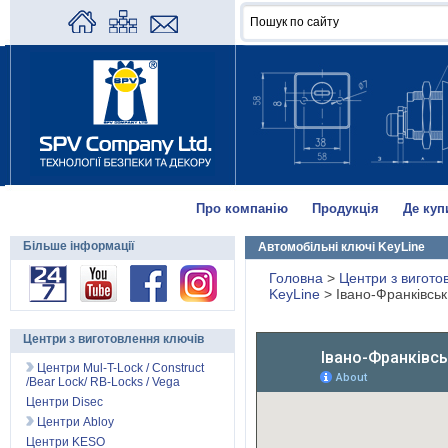
Про компанію
Продукція
Де куп
Більше інформації
Автомобільні ключі KeyLine
Головна
>
Центри з вигото
KeyLine
>
Івано-Франківськ
Центри з виготовлення ключів
Центри Mul-T-Lock / Construct
/Bear Lock/ RB-Locks / Vega
Центри Disec
Центри Abloy
Центри KESO