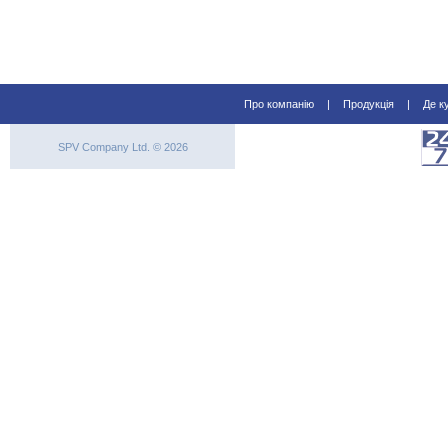
Про компанію
|
Продукція
|
Де к
SPV Company Ltd. © 2026