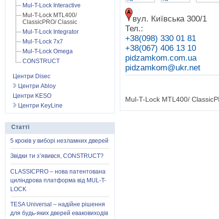
Mul-T-Lock Interactive
Mul-T-Lock MTL400/
вул. Київська 300/1
ClassicPRO/ Classic
Тел.:
Mul-T-Lock Integrator
+38(098) 330 01 81
Mul-T-Lock 7x7
+38(067) 406 13 10
Mul-T-Lock Omega
pidzamkom.com.ua
CONSTRUCT
pidzamkom@ukr.net
Центри Disec
Центри Abloy
Центри KESO
Mul-T-Lock MTL400/ ClassicPR
Центри KeyLine
Статті
5 кроків у виборі незламних дверей
Звідки ти з’явився, CONSTRUCT?
CLASSICPRO – нова патентована
циліндрова платформа від MUL-T-
LOCK
TESA Universal – надійне рішення
для будь-яких дверей еваковиходів