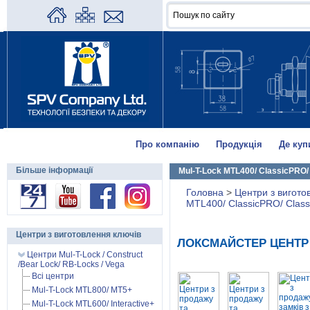
Про компанію
Продукція
Де куп
Більше інформації
Mul-T-Lock MTL400/ ClassicPRO/
Головна
>
Центри з вигото
MTL400/ ClassicPRO/ Class
Центри з виготовлення ключів
ЛОКСМАЙСТЕР ЦЕНТР 
Центри Mul-T-Lock / Construct
/Bear Lock/ RB-Locks / Vega
Всі центри
Mul-T-Lock MTL800/ MT5+
Mul-T-Lock MTL600/ Interactive+