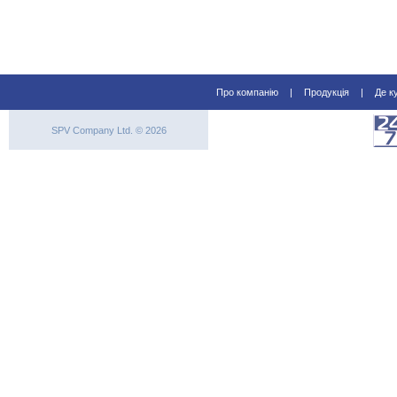
Про компанію
|
Продукція
|
Де к
SPV Company Ltd. © 2026